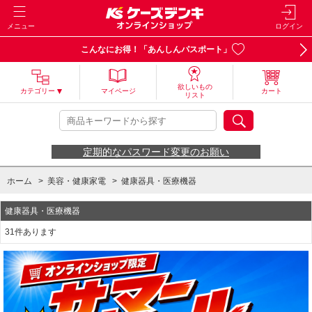
メニュー
ログイン
こんなにお得！「あんしんパスポート」
欲しいもの
カテゴリー
マイページ
カート
リスト
定期的なパスワード変更のお願い
ホーム
>
美容・健康家電
>
健康器具・医療機器
健康器具・医療機器
31件あります