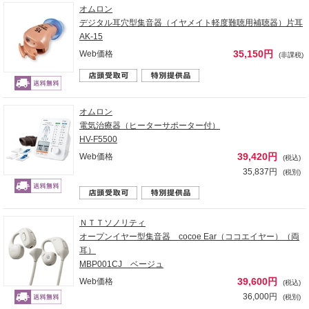
オムロン
デジタル耳穴型集音器（イヤメイト軽度難聴用補聴器）片耳
AK-15
35,150円
Web価格
(非課税)
オムロン
電気治療器（ヒーターサポーター付）
HV-F5500
39,420円
Web価格
(税込)
35,837円
(税別)
ＮＴＴソノリティ
オープンイヤー型集音器 cocoe Ear（ココエイヤー）（両
耳）
MBP001CJ ベージュ
39,600円
Web価格
(税込)
36,000円
(税別)