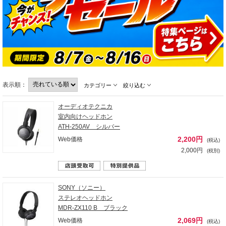
表示順：
カテゴリー
絞り込む
オーディオテクニカ
室内向けヘッドホン
ATH-250AV シルバー
2,200円
Web価格
(税込)
2,000円
(税別)
SONY（ソニー）
ステレオヘッドホン
MDR-ZX110 B ブラック
2,069円
Web価格
(税込)