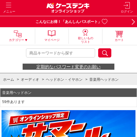
メニュー
ログイン
こんなにお得！「あんしんパスポート」
欲しいもの
カテゴリー
マイページ
カート
リスト
定期的なパスワード変更のお願い
ホーム
>
オーディオ
>
ヘッドホン・イヤホン
>
音楽用ヘッドホン
音楽用ヘッドホン
59件あります