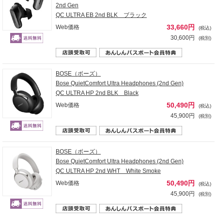
2nd Gen
QC ULTRA EB 2nd BLK ブラック
33,660円
Web価格
(税込)
30,600円
(税別)
BOSE（ボーズ）
Bose QuietComfort Ultra Headphones (2nd Gen)
QC ULTRA HP 2nd BLK Black
50,490円
Web価格
(税込)
45,900円
(税別)
BOSE（ボーズ）
Bose QuietComfort Ultra Headphones (2nd Gen)
QC ULTRA HP 2nd WHT White Smoke
50,490円
Web価格
(税込)
45,900円
(税別)