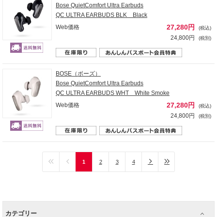
Bose QuietComfort Ultra Earbuds
QC ULTRA EARBUDS BLK Black
27,280円
Web価格
(税込)
24,800円
(税別)
BOSE（ボーズ）
Bose QuietComfort Ultra Earbuds
QC ULTRA EARBUDS WHT White Smoke
27,280円
Web価格
(税込)
24,800円
(税別)
1
2
3
4
カテゴリー