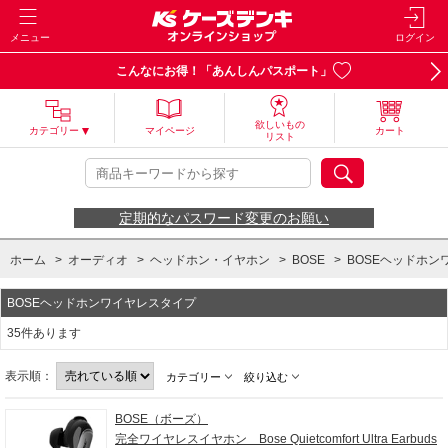
メニュー
ログイン
こんなにお得！「あんしんパスポート」
欲しいもの
カテゴリー
マイページ
カート
リスト
定期的なパスワード変更のお願い
ホーム
>
オーディオ
>
ヘッドホン・イヤホン
>
BOSE
>
BOSEヘッドホン
BOSEヘッドホンワイヤレスタイプ
35件あります
表示順：
カテゴリー
絞り込む
BOSE（ボーズ）
完全ワイヤレスイヤホン Bose Quietcomfort Ultra Earbuds