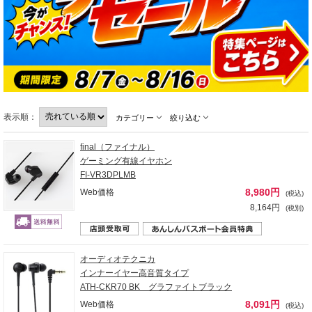
表示順：
カテゴリー
絞り込む
final（ファイナル）
ゲーミング有線イヤホン
FI-VR3DPLMB
8,980円
Web価格
(税込)
8,164円
(税別)
オーディオテクニカ
インナーイヤー高音質タイプ
ATH-CKR70 BK グラファイトブラック
8,091円
Web価格
(税込)