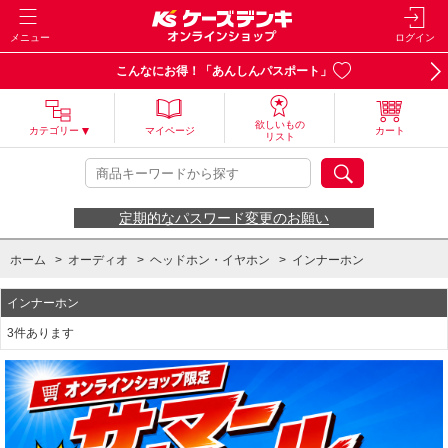
メニュー
ログイン
こんなにお得！「あんしんパスポート」
欲しいもの
カテゴリー
マイページ
カート
リスト
定期的なパスワード変更のお願い
ホーム
>
オーディオ
>
ヘッドホン・イヤホン
>
インナーホン
インナーホン
3件あります