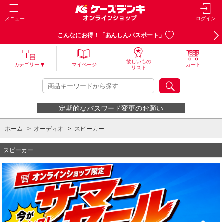
メニュー
ログイン
こんなにお得！「あんしんパスポート」
欲しいもの
カテゴリー
マイページ
カート
リスト
定期的なパスワード変更のお願い
ホーム
>
オーディオ
>
スピーカー
スピーカー