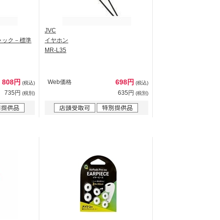
JVC
ャック－標準
イヤホン
MR-L35
808円
698円
Web価格
(税込)
(税込)
735円
635円
(税別)
(税別)