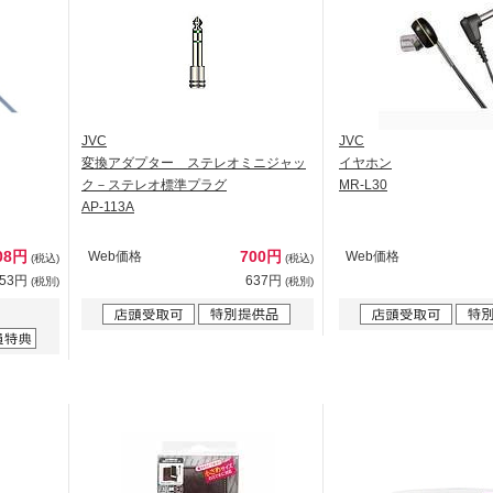
JVC
JVC
変換アダプター ステレオミニジャッ
イヤホン
ク－ステレオ標準プラグ
MR-L30
AP-113A
08円
700円
Web価格
Web価格
(税込)
(税込)
553円
637円
(税別)
(税別)