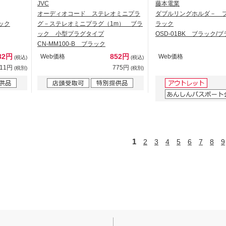
JVC
藤本電業
オーディオコード ステレオミニプラ
ダブルリングホルダ－ 
ラック
グ－ステレオミニプラグ（1m） ブラ
ラック
ック 小型プラグタイプ
OSD-01BK ブラック/
CN-MM100-B ブラック
82円
852円
Web価格
Web価格
(税込)
(税込)
711円
775円
(税別)
(税別)
1
2
3
4
5
6
7
8
9