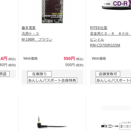
藤本電業
RITEK社製
汎用ケ－ス
音楽用ＣＤ－Ｒ ８０分
M-19BR ブラウン
ピンドル
RM-CD700R10SM
16円
550円
Web価格
Web価格
(税込)
(税込)
560円
500円
(税別)
(税別)