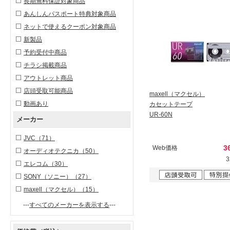
長期無料保証対象商品
あんしんパスポート特典対象商品
ネットで使えるクーポン対象商品
新製品
予約受付中商品
チラシ掲載商品
アウトレット商品
店頭受取可能商品
maxell（マクセル）
動画あり
カセットテープ
UR-60N
メーカー
JVC
（71）
3
Web価格
オーディオテクニカ
（50）
エレコム
（30）
SONY（ソニー）
（27）
maxell（マクセル）
（15）
---
すべてのメーカーを表示する
---