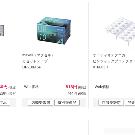
maxell（マクセル）
オーディオテクニカ
カセットテープ
ピンジャックプロテクタ
UR-10N 5P
AT6063R
60円
818円
Web価格
Web価格
(税込)
(税込)
328円
744円
(税別)
(税別)