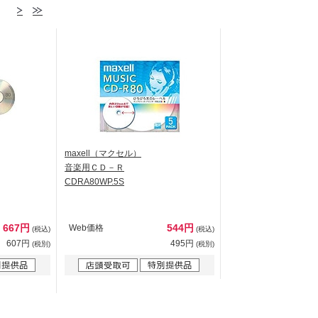
maxell（マクセル）
音楽用ＣＤ－Ｒ
CDRA80WP.5S
667円
544円
Web価格
(税込)
(税込)
607円
495円
(税別)
(税別)