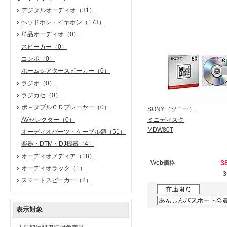
デジタルオーディオ
（31）
ヘッドホン・イヤホン
（173）
単品オーディオ
（0）
スピーカー
（0）
コンポ
（0）
ホームシアタースピーカー
（0）
ラジオ
（0）
ラジカセ
（0）
ポ－タブルＣＤプレーヤー
（0）
SONY（ソニー）
AVセレクター
（0）
ミニディスク
MDW80T
オーディオパーツ・ケーブル類
（51）
楽器・DTM・DJ機器
（4）
オーディオメディア
（18）
3
Web価格
オーディオラック
（1）
スマートスピーカー
（2）
表示対象