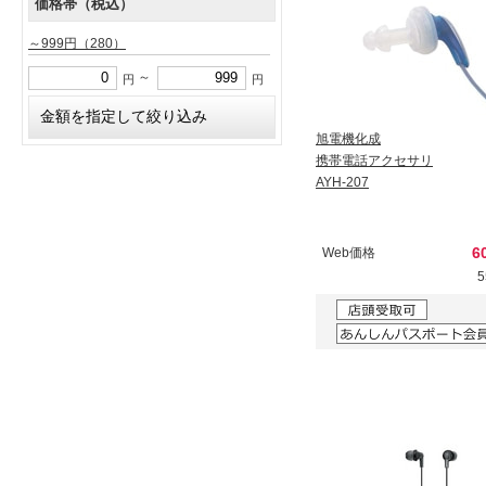
価格帯（税込）
～999円
（280）
～
円
円
旭電機化成
携帯電話アクセサリ
AYH-207
6
Web価格