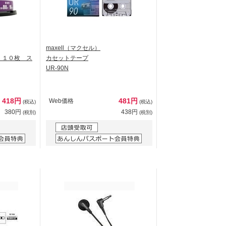
maxell（マクセル）
 １０枚 ス
カセットテープ
UR-90N
418円
481円
Web価格
(税込)
(税込)
380円
438円
(税別)
(税別)