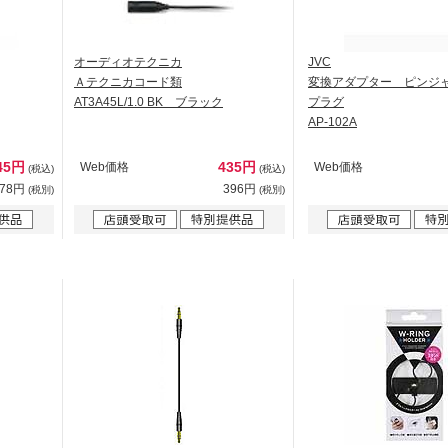
オーディオテクニカ
JVC
Ａテクニカコード類
変換アダプター ピンジ
AT3A45L/1.0 BK ブラック
プラグ
AP-102A
45円
435円
Web価格
Web価格
(税込)
(税込)
678円
396円
(税別)
(税別)