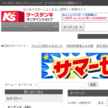
ケーズデンキオンラインショップ - ケーズデンキの公式通販サイト
はじめての方へ
よくあるご質問
ご利用ガイド
カテゴリーから選ぶ
オーディオ
■注目のキーワード：
テレビで紹介されました
2025年度省エネ大賞
自己消火
ホーム
>
オーディオ
>
更に絞り込む
オーディオ
カテゴリー
1-24件（280件中）
表示：
オーディオ
（280）