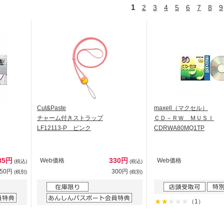
1
2
3
4
5
6
7
8
9
Cut&Paste
maxell（マクセル）
チャーム付きストラップ
ＣＤ－ＲＷ ＭＵＳＩ
LF12113-P ピンク
CDRWA80MQ1TP
85円
330円
Web価格
Web価格
(税込)
(税込)
350円
300円
(税別)
(税別)
（1）