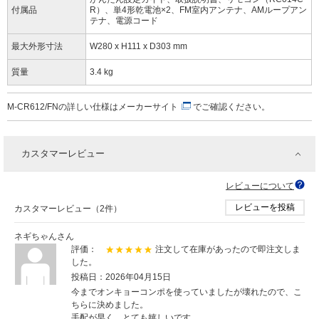
付属品
R）、単4形乾電池×2、FM室内アンテナ、AMループアン
テナ、電源コード
最大外形寸法
W280 x H111 x D303 mm
質量
3.4 kg
M-CR612/FNの詳しい仕様は
メーカーサイト
でご確認ください。
カスタマーレビュー
レビューについて
レビューを投稿
カスタマーレビュー（2件）
ネギちゃんさん
評価：
注文して在庫があったので即注文しま
した。
投稿日：2026年04月15日
今までオンキョーコンポを使っていましたが壊れたので、こ
ちらに決めました。
手配が早く、とても嬉しいです。