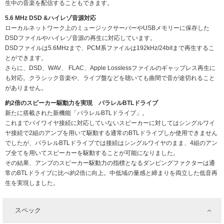
生中の音楽を配信することもできます。
5.6 MHz DSD &ハイレゾ音源対応
ローカルネットワーク上のミュージックサーバーやUSBメモリーに保存した
DSDファイルやハイレゾ音源の再生に対応しています。
DSDファイルは5.6MHzまで、PCM系ファイルは192kHz/24bitまで再生するこ
とができます。
さらに、DSD、WAV、 FLAC、Apple Losslessファイルのギャップレス再生に
も対応。クラシック音楽や、ライブ盤などを聴いても曲間で音が途切れること
がありません。
約2倍のスピーカー駆動力を実現 パラレルBTLドライブ
新たに搭載された新機能「パラレルBTLドライブ」。
これまでバイワイヤ接続に対応していないスピーカーに対してはシングルワイ
ヤ接続で2組のアンプを用いて駆動する通常のBTLドライブしか使用できません
でしたが、パラレルBTLドライブでは接続はシングルワイヤのまま、4組のアン
プ全てを用いてスピーカーを駆動することが可能になりました。
その結果、アンプのスピーカー駆動力の指標となるダンピングファクターは通
常のBTLドライブに比べ約2倍に向上。中低域の量感と締まりを両立した低音再
生を実現しました。
スペック