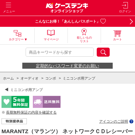
メニュー
ログイン
こんなにお得！「あんしんパスポート」
欲しいもの
カテゴリー
マイページ
カート
リスト
定期的なパスワード変更のお願い
ホーム
>
オーディオ
>
コンポ
>
ミニコンポ用アンプ
ミニコンポ用アンプ
※
長期無料保証の内容を確認する
アイコンのご説明
MARANTZ（マランツ） ネットワークＣＤレシーバー