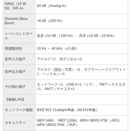
S/N比（10 W、
90 dB（Analog In）
6Ω、IHF-A）
Dynamic Bass
+8 dB（100 Hz）
Boost
トーンコントロー
低音 ±10 dB （100 Hz）、高音 ±10 dB（10 kHz）
ル
周波数特性
10 Hz ～ 40 kHz（±3 dB）
音声入力端子
アナログ ×1、光デジタル ×2、
アナログ（固定／可変） ×1、サブウーハープリアウト ×
音声出力端子
1、ヘッドホン ×1
ネットワーク ×1、USB-A ×1（リア）、FMアンテナ入力
その他の端子
×1、AMアンテナ入力×1
【無線LAN】
ネットワーク種類
IEEE 802.11a/b/g/n準拠（Wi-Fi®準拠）
WEP 64bit、 WEP 128bit、WPA / WPA2-PSK（AES）、
セキュリティ
WPA / WPA2-PSK（TKIP）