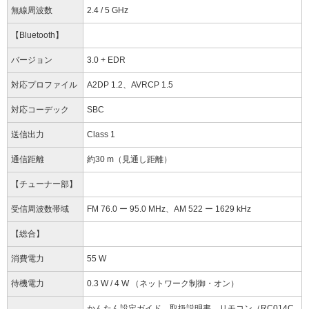
無線周波数
2.4 / 5 GHz
【Bluetooth】
バージョン
3.0 + EDR
対応プロファイル
A2DP 1.2、AVRCP 1.5
対応コーデック
SBC
送信出力
Class 1
通信距離
約30 m（見通し距離）
【チューナー部】
受信周波数帯域
FM 76.0 ー 95.0 MHz、AM 522 ー 1629 kHz
【総合】
消費電力
55 W
待機電力
0.3 W / 4 W （ネットワーク制御・オン）
かんたん設定ガイド、取扱説明書、リモコン（RC014C