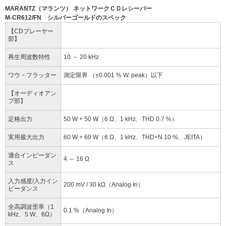
MARANTZ（マランツ） ネットワークＣＤレシーバー
M-CR612/FN シルバーゴールドのスペック
【CDプレーヤー
部】
再生周波数特性
10 － 20 kHz
ワウ・フラッター
測定限界 （±0.001 % W. peak）以下
【オーディオアン
プ部】
定格出力
50 W + 50 W（6 Ω、1 kHz、THD 0.7 %）
実用最大出力
60 W + 60 W（6 Ω、1 kHz、THD+N 10 %、JEITA）
適合インピーダン
4 ～ 16 Ω
ス
入力感度/入力イン
200 mV / 30 kΩ（Analog In）
ピーダンス
全高調波歪率（1
0.1 %（Analog In）
kHz、5 W、6Ω）