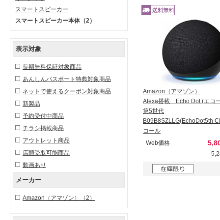
スマートスピーカー
スマートスピーカー本体
（2）
表示対象
長期無料保証対象商品
あんしんパスポート特典対象商品
ネットで使えるクーポン対象商品
Amazon（アマゾン）
Alexa搭載 Echo Dot (エ
新製品
第5世代
予約受付中商品
B09B8SZLLG(EchoDot5th
チラシ掲載商品
コール
アウトレット商品
5,8
Web価格
店頭受取可能商品
5,
動画あり
メーカー
Amazon（アマゾン）
（2）