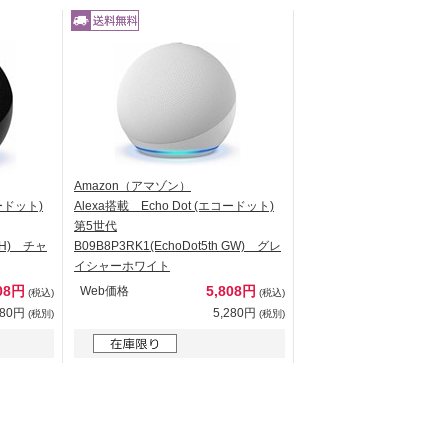
Amazon（アマゾン）
コードット)
Alexa搭載 Echo Dot (エコードット)
第5世代
 CH) チャ
B09B8P3RK1(EchoDot5th GW) グレ
イシャーホワイト
08円
5,808円
Web価格
(税込)
(税込)
280円
5,280円
(税別)
(税別)