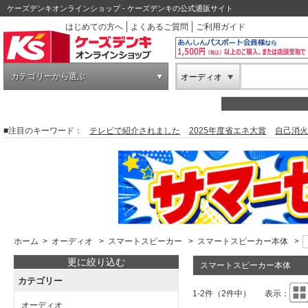
ケーズデンキオンラインショップ - ケーズデンキの公式通販サイト
はじめての方へ
よくあるご質問
ご利用ガイド
カテゴリーから選ぶ
オーディオ
■注目のキーワード：
テレビで紹介されました
2025年度省エネ大賞
自己消火
ホーム
>
オーディオ
>
スマートスピーカー
>
スマートスピーカー本体
>
更に絞り込む
スマートスピーカー本体
カテゴリー
1-2件（2件中）
表示：
オーディオ