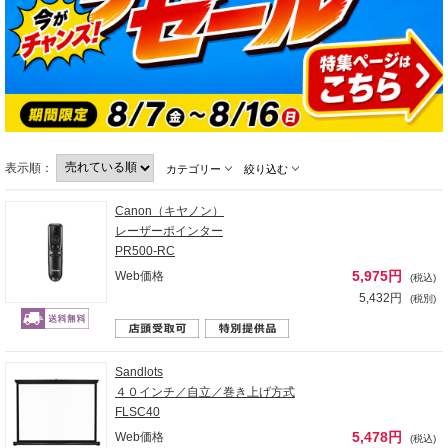
表示順：
カテゴリー
絞り込む
Canon（キヤノン）
レーザーポインター
PR500-RC
5,975円
Web価格
(税込)
5,432円
(税別)
Sandlots
４０インチ／自立／巻き上げ方式
FLSC40
5,478円
Web価格
(税込)