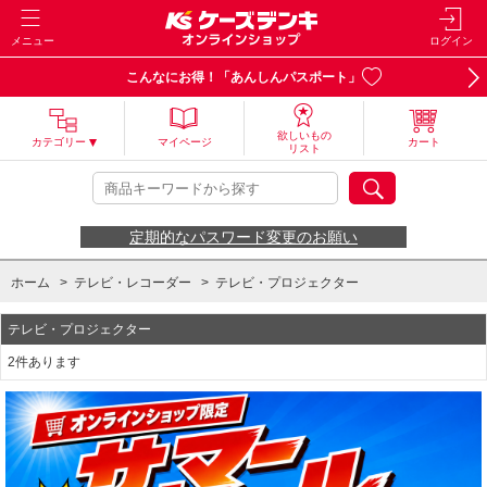
メニュー
ログイン
こんなにお得！「あんしんパスポート」
欲しいもの
カテゴリー
マイページ
カート
リスト
定期的なパスワード変更のお願い
ホーム
>
テレビ・レコーダー
>
テレビ・プロジェクター
テレビ・プロジェクター
2件あります