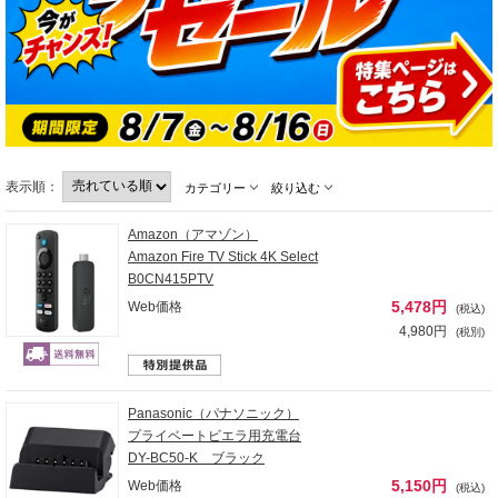
表示順：
カテゴリー
絞り込む
Amazon（アマゾン）
Amazon Fire TV Stick 4K Select
B0CN415PTV
5,478円
Web価格
(税込)
4,980円
(税別)
Panasonic（パナソニック）
プライベートビエラ用充電台
DY-BC50-K ブラック
5,150円
Web価格
(税込)