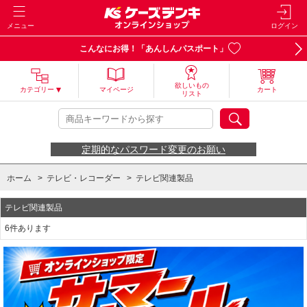
メニュー
ログイン
こんなにお得！「あんしんパスポート」
欲しいもの
カテゴリー
マイページ
カート
リスト
定期的なパスワード変更のお願い
ホーム
>
テレビ・レコーダー
>
テレビ関連製品
テレビ関連製品
6件あります