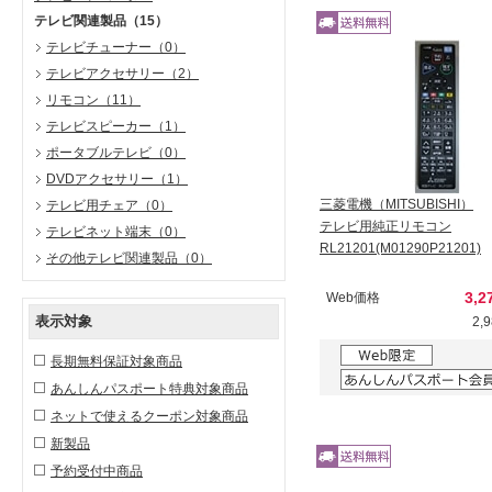
テレビ関連製品
（15）
テレビチューナー
（0）
テレビアクセサリー
（2）
リモコン
（11）
テレビスピーカー
（1）
ポータブルテレビ
（0）
DVDアクセサリー
（1）
三菱電機（MITSUBISHI）
テレビ用チェア
（0）
テレビ用純正リモコン
テレビネット端末
（0）
RL21201(M01290P21201)
その他テレビ関連製品
（0）
3,2
Web価格
表示対象
2,
長期無料保証対象商品
あんしんパスポート特典対象商品
ネットで使えるクーポン対象商品
新製品
予約受付中商品