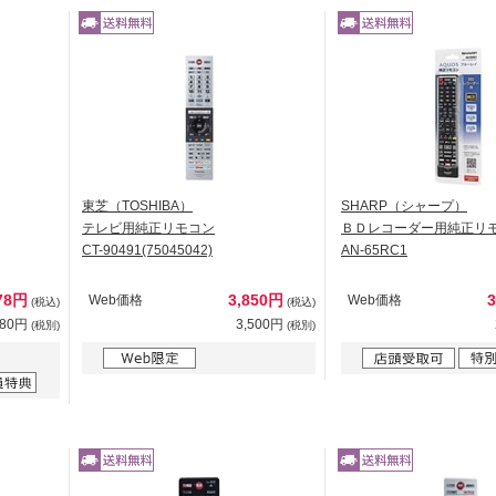
東芝（TOSHIBA）
SHARP（シャープ）
テレビ用純正リモコン
ＢＤレコーダー用純正リ
CT-90491(75045042)
AN-65RC1
78円
3,850円
Web価格
Web価格
(税込)
(税込)
980円
3,500円
(税別)
(税別)