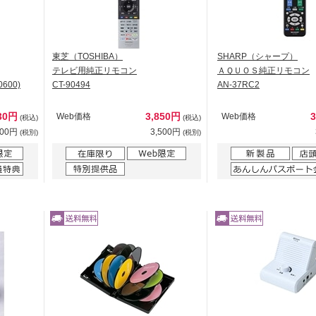
東芝（TOSHIBA）
SHARP（シャープ）
テレビ用純正リモコン
ＡＱＵＯＳ純正リモコン
600)
CT-90494
AN-37RC2
30円
3,850円
Web価格
Web価格
(税込)
(税込)
300円
3,500円
(税別)
(税別)