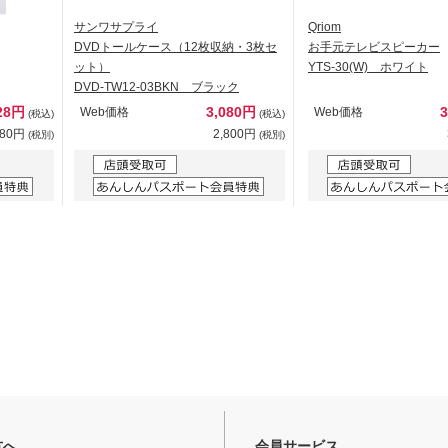
サンワサプライ
Qriom
DVDトールケース（12枚収納・3枚セ
お手元テレビスピーカー
ット）
YTS-30(W) ホワイト
DVD-TW12-03BKN ブラック
28円
3,080円
Web価格
Web価格
(税込)
(税込)
480円
2,800円
(税別)
(税別)
方へ
会員サービス