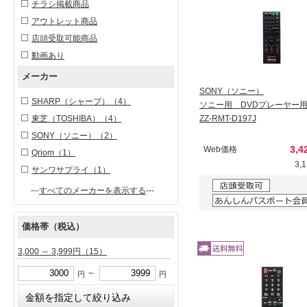
チラシ掲載商品
アウトレット商品
店頭受取可能商品
動画あり
メーカー
SONY（ソニー）
SHARP（シャープ）
（4）
ソニー用 DVDプレーヤー
東芝（TOSHIBA）
（4）
ZZ-RMT-D197J
SONY（ソニー）
（2）
3,4
Web価格
Qriom
（1）
3,
サンワサプライ
（1）
---
すべてのメーカーを表示する
---
価格帯（税込）
3,000 ～ 3,999円
（15）
～
円
円