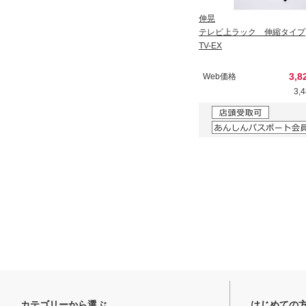
伸晃
テレビ上ラック 伸縮タイプ
TV-EX
3,8
Web価格
3,
カテゴリーから選ぶ
はじめての