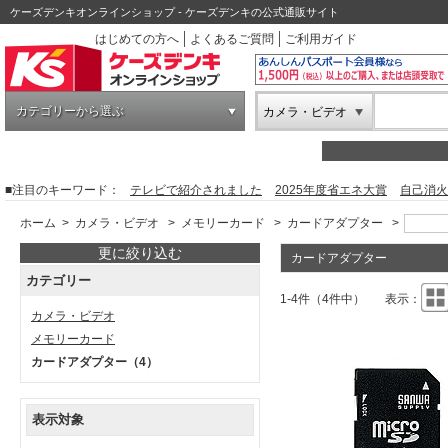
ケーズデンキオンラインショップ - ケーズデンキの公式通販サイト
はじめての方へ
よくあるご質問
ご利用ガイド
カテゴリーから選ぶ
カメラ・ビデオ
■注目のキーワード：
テレビで紹介されました
2025年度省エネ大賞
自己消火
ホーム
>
カメラ・ビデオ
>
メモリーカード
>
カードアダプター
>
更に絞り込む
カードアダプター
カテゴリー
1-4件（4件中）
表示：
カメラ・ビデオ
メモリーカード
カードアダプター
（4）
表示対象