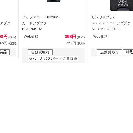
バッファロー（Buffalo）
サンワサプライ
ダプタ
カードアダプタ
ｍｉｃｒｏＳＤアダプタ
BSCRMSDA
ADR-MICROUH2
00円
398円
Web価格
Web価格
(税込)
(税込)
546円
362円
(税別)
(税別)