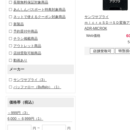
長期無料保証対象商品
あんしんパスポート特典対象商品
ネットで使えるクーポン対象商品
サンワサプライ
ｍｉｃｒｏＳＤ⇒ＳＤ変換ア
新製品
ADR-MICROK
予約受付中商品
6
Web価格
チラシ掲載商品
アウトレット商品
店頭受取可能商品
動画あり
メーカー
サンワサプライ
（3）
バッファロー（Buffalo）
（1）
価格帯（税込）
～999円
（3）
6,000 ～ 6,999円
（1）
～
円
円