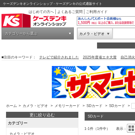
ケーズデンキオンラインショップ - ケーズデンキの公式通販サイト
はじめての方へ
よくあるご質問
ご利用ガイド
カテゴリーから選ぶ
カメラ・ビデオ
■注目のキーワード：
テレビで紹介されました
2025年度省エネ大賞
自己消火
ホーム
>
カメラ・ビデオ
>
メモリーカード
>
SDカード
>
SDカード
>
更に絞り込む
SDカード
カテゴリー
1-1件（1件中）
表示：
カメラ・ビデオ