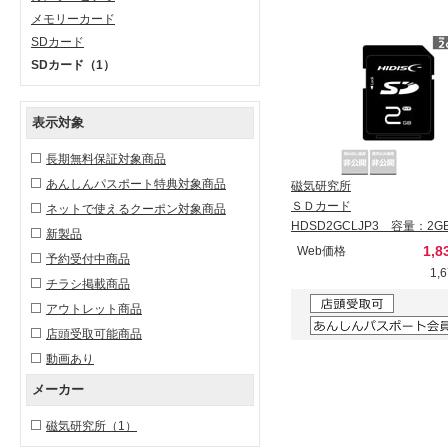
メモリーカード
SDカード
SDカード
（1）
表示対象
長期無料保証対象商品
あんしんパスポート特典対象商品
磁気研究所
ＳＤカード
ネットで使えるクーポン対象商品
HDSD2GCLJP3 容量：2G
新製品
1,8
Web価格
予約受付中商品
1,
チラシ掲載商品
アウトレット商品
店頭受取可能商品
動画あり
メーカー
磁気研究所
（1）