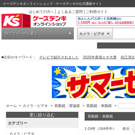
ケーズデンキオンラインショップ - ケーズデンキの公式通販サイト
はじめての方へ
よくあるご質問
ご利用ガイド
カテゴリーから選ぶ
カメラ・ビデオ
■注目のキーワード：
テレビで紹介されました
2025年度省エネ大賞
自己消火
ホーム
>
カメラ・ビデオ
>
双眼鏡・望遠鏡
>
双眼鏡・単眼鏡
>
更に絞り込む
双眼鏡・単眼鏡
カテゴリー
1-24件（164件中）
表示：
カメラ・ビデオ