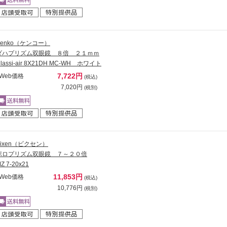
Kenko（ケンコー）
ダハプリズム双眼鏡 ８倍 ２１ｍｍ
lassi-air 8X21DH MC-WH ホワイト
7,722円
Web価格
(税込)
7,020円
(税別)
Vixen（ビクセン）
ポロプリズム双眼鏡 ７～２０倍
Z 7-20x21
11,853円
Web価格
(税込)
10,776円
(税別)