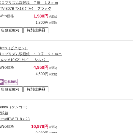
ポロプリズム双眼鏡 ７倍 １８ｍｍ
TV-B07B 7X18 ﾌﾞﾗｯｸ ブラック
1,980円
Web価格
(税込)
1,800円
(税別)
Vixen（ビクセン）
ポロプリズム双眼鏡 １０倍 ２１ｍｍ
ｰﾙﾏﾝ M10X21 ｼﾙﾊﾞｰ シルバー
4,950円
Web価格
(税込)
4,500円
(税別)
Kenko（ケンコー）
双眼鏡
ltraVIEW EL 8ｘ23
10,978円
Web価格
(税込)
9,980円