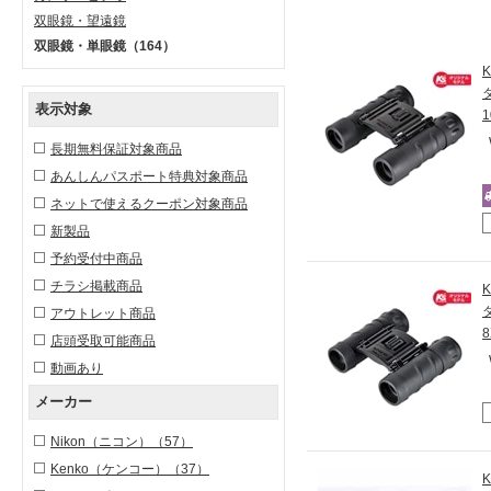
双眼鏡・望遠鏡
双眼鏡・単眼鏡
（164）
表示対象
長期無料保証対象商品
あんしんパスポート特典対象商品
ネットで使えるクーポン対象商品
新製品
予約受付中商品
チラシ掲載商品
アウトレット商品
店頭受取可能商品
動画あり
メーカー
Nikon（ニコン）
（57）
Kenko（ケンコー）
（37）