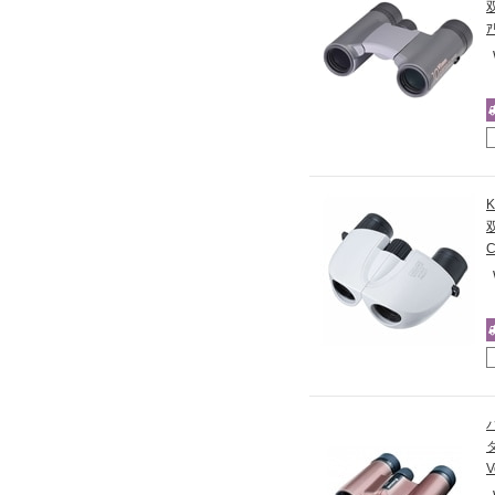
ｱ
C
V