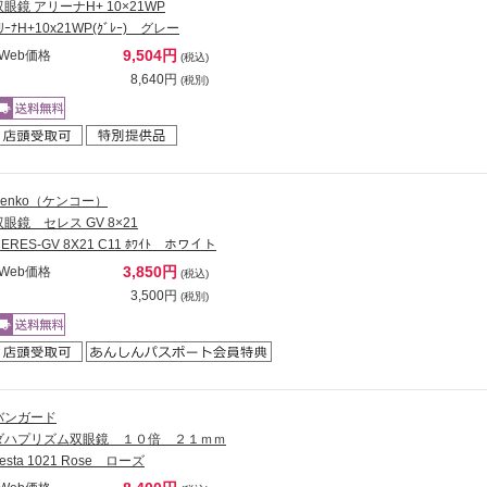
双眼鏡 アリーナH+ 10×21WP
ﾘｰﾅH+10x21WP(ｸﾞﾚｰ) グレー
9,504円
Web価格
(税込)
8,640円
(税別)
Kenko（ケンコー）
双眼鏡 セレス GV 8×21
ERES-GV 8X21 C11 ﾎﾜｲﾄ ホワイト
3,850円
Web価格
(税込)
3,500円
(税別)
バンガード
ダハプリズム双眼鏡 １０倍 ２１ｍｍ
esta 1021 Rose ローズ