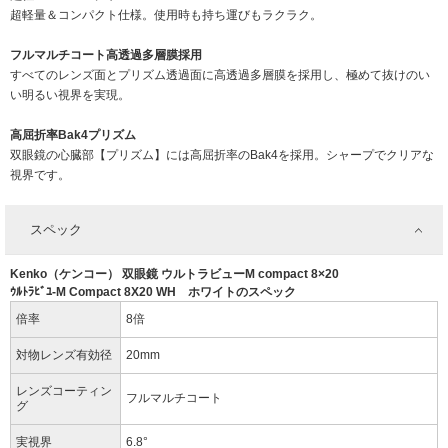
超軽量＆コンパクト仕様。使用時も持ち運びもラクラク。
フルマルチコート高透過多層膜採用
すべてのレンズ面とプリズム透過面に高透過多層膜を採用し、極めて抜けのい
い明るい視界を実現。
高屈折率Bak4プリズム
双眼鏡の心臓部【プリズム】には高屈折率のBak4を採用。シャープでクリアな
視界です。
スペック
Kenko（ケンコー） 双眼鏡 ウルトラビューM compact 8×20
ｳﾙﾄﾗﾋﾞﾕ-M Compact 8X20 WH ホワイトのスペック
倍率
8倍
対物レンズ有効径
20mm
レンズコーティン
フルマルチコート
グ
実視界
6.8°