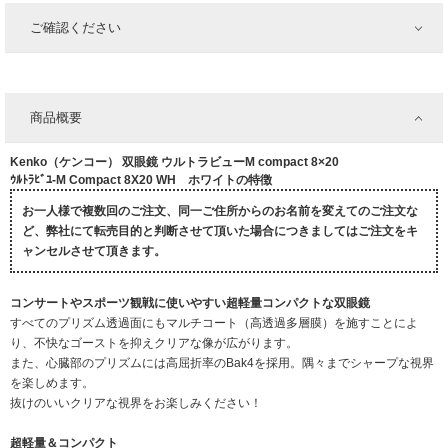
ご確認ください
商品概要
Kenko（ケンコー） 双眼鏡 ウルトラビューM compact 8×20
ｳﾙﾄﾗﾋﾞﾕ-M Compact 8X20 WH ホワイトの特徴
お一人様で複数回のご注文、同一ご住所からのお名前を変えてのご注文な
ど、弊社にて転売目的と判断させて頂いた場合につきましてはご注文をキ
ャンセルさせて頂きます。
コンサートやスポーツ観戦に使いやすい超軽量コンパクトな双眼鏡
すべてのプリズム透過面にもマルチコート（高透過多層膜）を施すことによ
り、不快なゴーストを抑えクリアな像が広がります。
また、心臓部のプリズムには高屈折率のBak4を採用。隅々までシャープな視界
を楽しめます。
抜けのいいクリアな視界をお楽しみください！
超軽量＆コンパクト