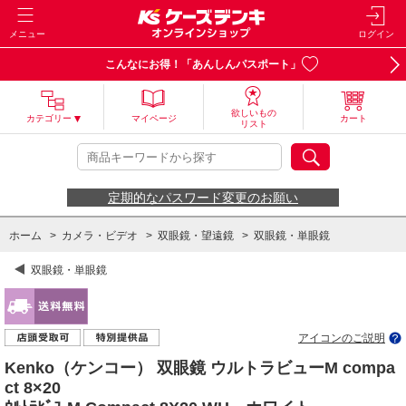
メニュー
ログイン
こんなにお得！「あんしんパスポート」
欲しいもの
カテゴリー
マイページ
カート
リスト
定期的なパスワード変更のお願い
ホーム
>
カメラ・ビデオ
>
双眼鏡・望遠鏡
>
双眼鏡・単眼鏡
双眼鏡・単眼鏡
アイコンのご説明
Kenko（ケンコー） 双眼鏡 ウルトラビューM compa
ct 8×20