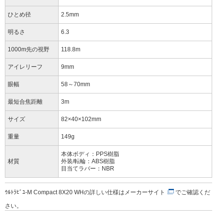
ひとめ径
2.5mm
明るさ
6.3
1000m先の視野
118.8m
アイレリーフ
9mm
眼幅
58～70mm
最短合焦距離
3m
サイズ
82×40×102mm
重量
149g
本体ボディ：PPS樹脂
材質
外装/転輪：ABS樹脂
目当てラバー：NBR
ｳﾙﾄﾗﾋﾞﾕ-M Compact 8X20 WHの詳しい仕様は
メーカーサイト
でご確認くだ
さい。