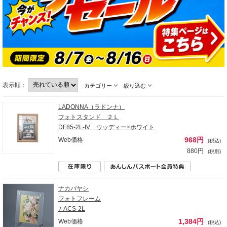
表示順：
カテゴリー
絞り込む
LADONNA（ラドンナ）
フォトスタンド ２Ｌ
DF85-2L-IV ウッディー×ホワイト
968円
Web価格
(税込)
880円
(税別)
ナカバヤシ
フォトフレーム
ﾌ-ACS-2L
1,384円
Web価格
(税込)