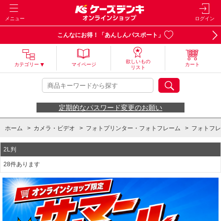
メニュー
ログイン
こんなにお得！「あんしんパスポート」
欲しいもの
カテゴリー
マイページ
カート
リスト
定期的なパスワード変更のお願い
ホーム
>
カメラ・ビデオ
>
フォトプリンター・フォトフレーム
>
フォトフレ
2L判
28件あります