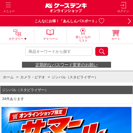
メニュー
ログイン
こんなにお得！「あんしんパスポート」
欲しいもの
カテゴリー
マイページ
カート
リスト
定期的なパスワード変更のお願い
ホーム
>
カメラ・ビデオ
>
ジンバル（スタビライザー）
ジンバル（スタビライザー）
34件あります