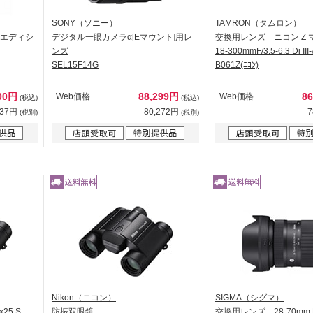
SONY（ソニー）
TAMRON（タムロン）
ターエディシ
デジタル一眼カメラα[Eマウント]用レ
交換用レンズ ニコン Z 
ンズ
18-300mmF/3.5-6.3 Di II
SEL15F14G
B061Z(ﾆｺﾝ)
800円
88,299円
8
Web価格
Web価格
(税込)
(税込)
637円
80,272円
7
(税別)
(税別)
Nikon（ニコン）
SIGMA（シグマ）
25 S
防振双眼鏡
交換用レンズ 28-70mm F2