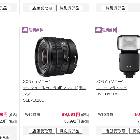
SONY（ソニー）
SONY（ソニー）
デジタル一眼カメラα[Eマウント]用レ
ソニー フラッシュ
ンズ
HVL-F60RM2
SELP1020G
800円
89,091円
8
Web価格
Web価格
(税込)
(税込)
728円
80,992円
7
(税別)
(税別)