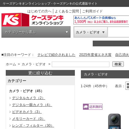
ケーズデンキオンラインショップ - ケーズデンキの公式通販サイト
はじめての方へ
よくあるご質問
ご利用ガイド
カテゴリーから選ぶ
カメラ・ビデオ
■注目のキーワード：
テレビで紹介されました
2025年度省エネ大賞
自己消火
ホーム
>
カメラ・ビデオ
>
更に絞り込む
カメラ・ビデオ
カテゴリー
1-24件（45件中）
表示：
カメラ・ビデオ
（45）
デジタルカメラ
（2）
デジタル一眼カメラ
（4）
ビデオカメラ
（3）
メモリーカード
（0）
レンズ・フィルター
（30）