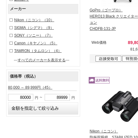
メーカー
GoPro（ゴープロ）
HERO13 Black クリエイ
Nikon（ニコン）
（10）
ョン
SIGMA（シグマ）
（9）
CHDFB-131-JP
SONY（ソニー）
（7）
89,
Web価格
Canon（キヤノン）
（5）
81,
TAMRON（タムロン）
（4）
---
すべてのメーカーを表示する
---
価格帯（税込）
80,000 ～ 89,999円
（45）
～
円
円
Nikon（ニコン）
防振双眼鏡 STABILIZED 10x