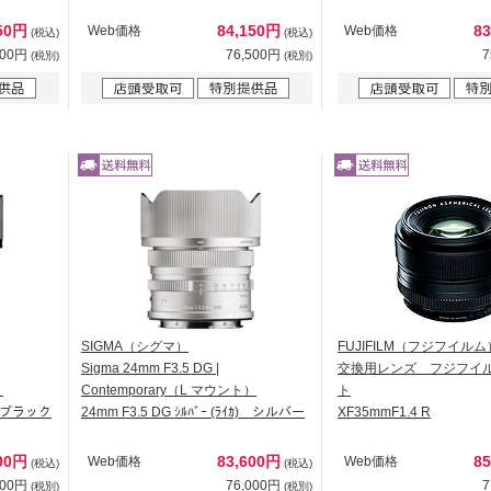
150円
84,150円
8
Web価格
Web価格
(税込)
(税込)
500円
76,500円
7
(税別)
(税別)
SIGMA（シグマ）
FUJIFILM（フジフイルム
Sigma 24mm F3.5 DG |
交換用レンズ フジフイ
）
Contemporary（L マウント）
ト
ｶ) ブラック
24mm F3.5 DG ｼﾙﾊﾞｰ (ﾗｲｶ) シルバー
XF35mmF1.4 R
600円
83,600円
8
Web価格
Web価格
(税込)
(税込)
000円
76,000円
7
(税別)
(税別)