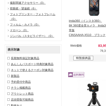
撮影関連アクセサリー
（0）
双眼鏡・望遠鏡
（6）
フォトプリンター・フォトフレーム
（0）
insta360（インスタ360）
フィルム・カメラ
（0）
8K 360度全景カメラ Insta36
ドローン
（0）
常版
CINSAAHA-X510 ブラック
ジンバル（スタビライザー）
（0）
83,
Web価格
表示対象
76,
長期無料保証対象商品
あんしんパスポート特典対象商品
ネットで使えるクーポン対象商品
新製品
予約受付中商品
チラシ掲載商品
アウトレット商品
店頭受取可能商品
動画あり