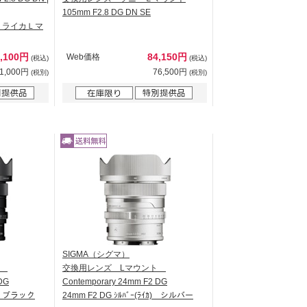
105mm F2.8 DG DN SE
 TL ライカＬマ
9,100円
84,150円
Web価格
(税込)
(税込)
1,000円
76,500円
(税別)
(税別)
SIGMA（シグマ）
ト
交換用レンズ Lマウント
DG
Contemporary 24mm F2 DG
ｶ) ブラック
24mm F2 DG ｼﾙﾊﾞｰ(ﾗｲｶ) シルバー