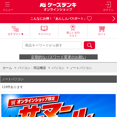
メニュー
ログイン
こんなにお得！「あんしんパスポート」
欲しいもの
カテゴリー
マイページ
カート
リスト
定期的なパスワード変更のお願い
ホーム
>
パソコン・周辺機器
>
パソコン
>
ノートパソコン
ノートパソコン
119件あります