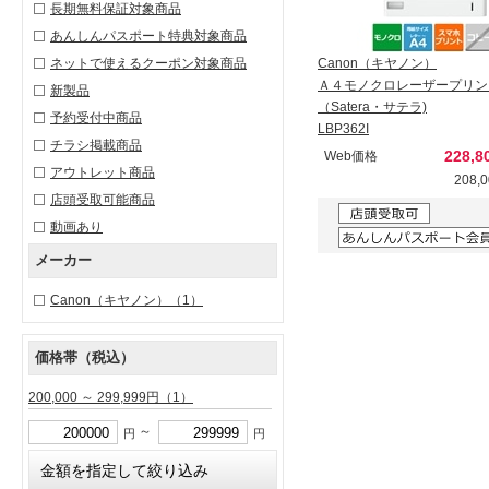
長期無料保証対象商品
あんしんパスポート特典対象商品
ネットで使えるクーポン対象商品
Canon（キヤノン）
Ａ４モノクロレーザープリン
新製品
（Satera・サテラ)
予約受付中商品
LBP362I
チラシ掲載商品
228,
Web価格
アウトレット商品
208,
店頭受取可能商品
動画あり
メーカー
Canon（キヤノン）
（1）
価格帯（税込）
200,000 ～ 299,999円
（1）
～
円
円