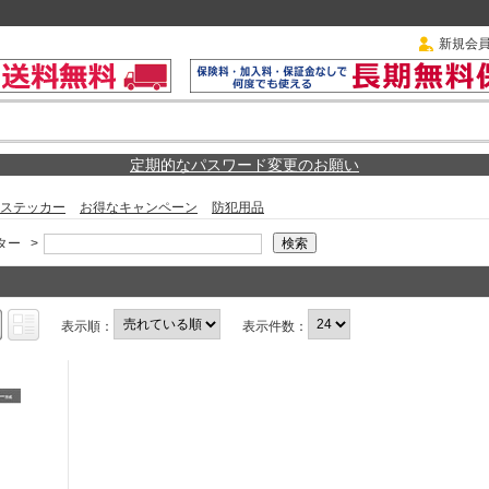
新規会
定期的なパスワード変更のお願い
ステッカー
お得なキャンペーン
防犯用品
ター
>
表示順：
表示件数：