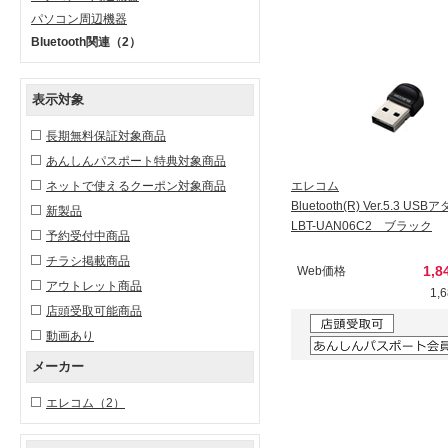
パソコン周辺機器
Bluetooth関連
（2）
表示対象
長期無料保証対象商品
あんしんパスポート特典対象商品
ネットで使えるクーポン対象商品
エレコム
Bluetooth(R) Ver.5.3 US
新製品
LBT-UAN06C2 ブラック
予約受付中商品
チラシ掲載商品
1,8
Web価格
アウトレット商品
1,
店頭受取可能商品
動画あり
メーカー
エレコム
（2）