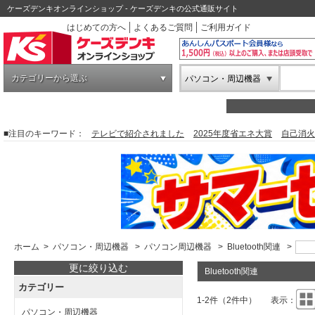
ケーズデンキオンラインショップ - ケーズデンキの公式通販サイト
はじめての方へ
よくあるご質問
ご利用ガイド
カテゴリーから選ぶ
パソコン・周辺機器
■注目のキーワード：
テレビで紹介されました
2025年度省エネ大賞
自己消火
ホーム
>
パソコン・周辺機器
>
パソコン周辺機器
>
Bluetooth関連
>
更に絞り込む
Bluetooth関連
カテゴリー
1-2件（2件中）
表示：
パソコン・周辺機器