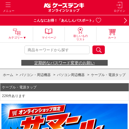
メニュー
ログイン
こんなにお得！「あんしんパスポート」
欲しいもの
カテゴリー
マイページ
カート
リスト
定期的なパスワード変更のお願い
ホーム
>
パソコン・周辺機器
>
パソコン周辺機器
>
ケーブル・電源タップ
ケーブル・電源タップ
226件あります