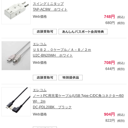
スイングミニタップ
TAP-AC9W ホワイト
748円
Web価格
(税込)
680円
(税別)
エレコム
ＵＳＢ２．０ケーブル／Ａ－Ｂ／２ｍ
U2C-BN20WH ホワイト
708円
Web価格
(税込)
644円
(税別)
エレコム
ノートPC用充電ケーブル(USB Type-C/DC角コネクター/60
W) 2m
DC-PDL20BK ブラック
904円
Web価格
(税込)
822円
(税別)