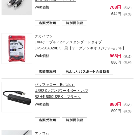
708円
Web価格
(税込)
644円
(税別)
ナカバヤシ
LANケーブル／2ｍ／スタンダードタイプ
LKS-S6A020BK 黒【ケーズデンキオリジナルモデル】
968円
Web価格
(税込)
880円
(税別)
バッファロー（Buffalo）
USB2.0 バスパワー 4ポート ハブ
BSH4U050U2BK ブラック
880円
Web価格
(税込)
800円
(税別)
エレコム