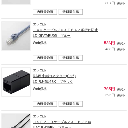
807円
(税別)
エレコム
ＬＡＮケーブル／ＣＡＴ６Ａ／爪折れ防止
LD-GPAT/BU05 ブルー
536円
Web価格
(税込)
488円
(税別)
エレコム
RJ45 中継コネクター(Cat6)
LD-RJ45U6BK ブラック
765円
Web価格
(税込)
696円
(税別)
エレコム
ＵＳＢ２．０ケーブル／Ａ－Ｂ／２ｍ
U2C-BN20BK ブラック