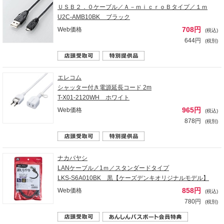
ＵＳＢ２．０ケーブル／Ａ－ｍｉｃｒｏＢタイプ／１ｍ
U2C-AMB10BK ブラック
708円
Web価格
(税込)
644円
(税別)
エレコム
シャッター付き電源延長コード 2m
T-X01-2120WH ホワイト
965円
Web価格
(税込)
878円
(税別)
ナカバヤシ
LANケーブル／1ｍ／スタンダードタイプ
LKS-S6A010BK 黒【ケーズデンキオリジナルモデル】
858円
Web価格
(税込)
780円
(税別)