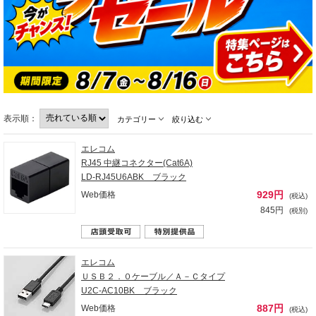
表示順：
カテゴリー
絞り込む
エレコム
RJ45 中継コネクター(Cat6A)
LD-RJ45U6ABK ブラック
929円
Web価格
(税込)
845円
(税別)
エレコム
ＵＳＢ２．０ケーブル／Ａ－Ｃタイプ
U2C-AC10BK ブラック
887円
Web価格
(税込)