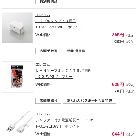
エレコム
トリプルタップ／３個口
T-TR01-2300WH ホワイト
395円
Web価格
(税込)
360円
(税別)
エレコム
ＬＡＮケーブル／ＣＡＴ６／準拠
LD-GPN/BU2 ブルー
638円
Web価格
(税込)
580円
(税別)
エレコム
シャッター付き電源延長コード 1m
T-X01-2110WH ホワイト
844円
Web価格
(税込)