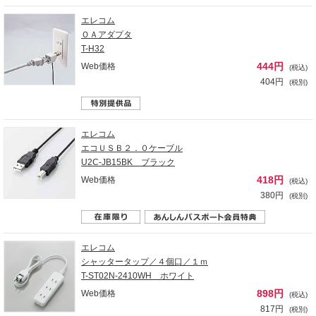
エレコム
ＯＡアダプタ
T-H32
444円
Web価格
(税込)
404円
(税別)
エレコム
エコＵＳＢ２．０ケーブル
U2C-JB15BK ブラック
418円
Web価格
(税込)
380円
(税別)
エレコム
シャッタータップ／４個口／１ｍ
T-ST02N-2410WH ホワイト
898円
Web価格
(税込)
817円
(税別)