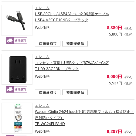
エレコム
USB 80Gbps(USB4 Version2.0)認証ケーブル
USB4-V2CCE10NBK ブラック
6,380円
Web価格
(税込)
5,800円
(税別)
エレコム
コンセント直挿しUSBタップ(67W/A×1+C×2)
T-U09-3AC2BK ブラック
6,090円
Web価格
(税込)
5,537円
(税別)
エレコム
Wacom Cintiq 24/24 touch対応 高精細フィルム（指紋防止・
反射防止タイプ）
TB-WC24FLFAHD
6,297円
Web価格
(税込)