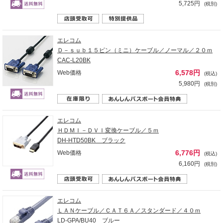
5,725円
(税別)
エレコム
Ｄ－ｓｕｂ１５ピン（ミニ）ケーブル／ノーマル／２０ｍ
CAC-L20BK
6,578円
Web価格
(税込)
5,980円
(税別)
エレコム
ＨＤＭＩ－ＤＶＩ変換ケーブル／５ｍ
DH-HTD50BK ブラック
6,776円
Web価格
(税込)
6,160円
(税別)
エレコム
ＬＡＮケーブル／ＣＡＴ６Ａ／スタンダード／４０ｍ
LD-GPA/BU40 ブルー