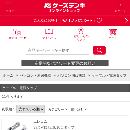
メニュー
ログイン
こんなにお得！「あんしんパスポート」
欲しいもの
カテゴリー
マイページ
カート
リスト
定期的なパスワード変更のお願い
ホーム
>
パソコン・周辺機器
>
パソコン周辺機器
>
ケーブル・電源タップ
ケーブル・電源タップ
11件あります
表示順：
カテゴリー
絞り込む
エレコム
3ピン抜け止め10口タップ