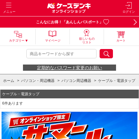
メニュー
ログイン
こんなにお得！「あんしんパスポート」
欲しいもの
カテゴリー
マイページ
カート
リスト
定期的なパスワード変更のお願い
ホーム
>
パソコン・周辺機器
>
パソコン周辺機器
>
ケーブル・電源タップ
ケーブル・電源タップ
6件あります