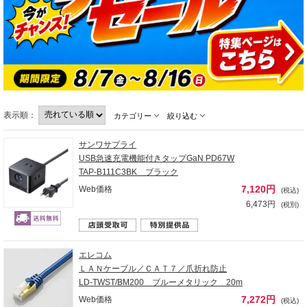
表示順：
カテゴリー
絞り込む
サンワサプライ
USB急速充電機能付きタップGaN PD67W
TAP-B111C3BK ブラック
7,120円
Web価格
(税込)
6,473円
(税別)
エレコム
ＬＡＮケーブル／ＣＡＴ７／爪折れ防止
LD-TWST/BM200 ブルーメタリック 20m
7,272円
Web価格
(税込)