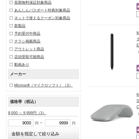
長期無料保証対象商品
あんしんパスポート特典対象商品
ネットで使えるクーポン対象商品
新製品
予約受付中商品
チラシ掲載商品
アウトレット商品
店頭受取可能商品
動画あり
メーカー
Microsoft（マイクロソフト）
（3）
価格帯（税込）
9,000 ～ 9,999円
（3）
～
円
円