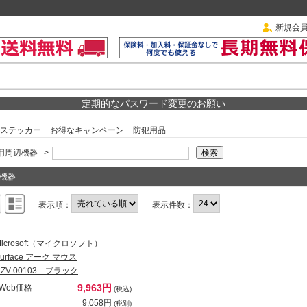
新規会
定期的なパスワード変更のお願い
ステッカー
お得なキャンペーン
防犯用品
用周辺機器
>
機器
表示順：
表示件数：
Microsoft（マイクロソフト）
urface アーク マウス
CZV-00103 ブラック
9,963円
Web価格
(税込)
9,058円
(税別)