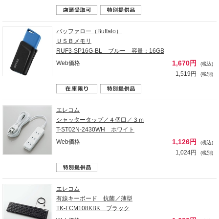
バッファロー（Buffalo）
ＵＳＢメモリ
RUF3-SP16G-BL ブルー 容量：16GB
1,670円
Web価格
(税込)
1,519円
(税別)
エレコム
シャッタータップ／４個口／３ｍ
T-ST02N-2430WH ホワイト
1,126円
Web価格
(税込)
1,024円
(税別)
エレコム
有線キーボード 抗菌／薄型
TK-FCM108KBK ブラック