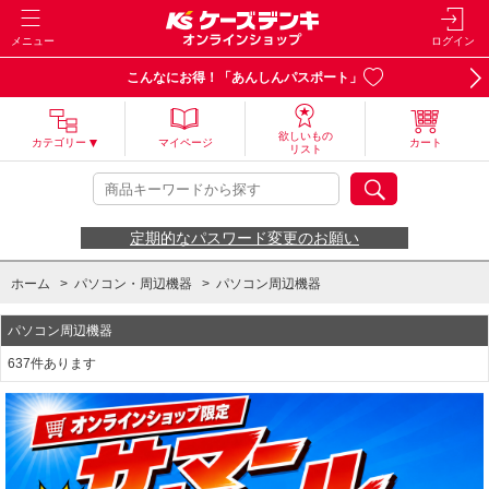
メニュー
ログイン
こんなにお得！「あんしんパスポート」
欲しいもの
カテゴリー
マイページ
カート
リスト
定期的なパスワード変更のお願い
ホーム
>
パソコン・周辺機器
>
パソコン周辺機器
パソコン周辺機器
637件あります