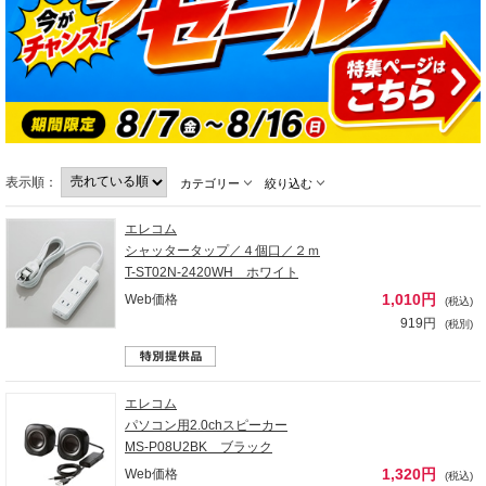
表示順：
カテゴリー
絞り込む
エレコム
シャッタータップ／４個口／２ｍ
T-ST02N-2420WH ホワイト
1,010円
Web価格
(税込)
919円
(税別)
エレコム
パソコン用2.0chスピーカー
MS-P08U2BK ブラック
1,320円
Web価格
(税込)