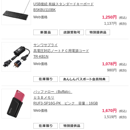
USB接続 有線スタンダードキーボード
BSKBU110BK
1,250円
Web価格
(税込)
1,137円
(税別)
サンワサプライ
高電圧対応ノートＰＣ用電源コード
TR-KB1N
1,078円
Web価格
(税込)
980円
(税別)
バッファロー（Buffalo）
ＵＳＢメモリ
RUF3-SP16G-PK ピンク 容量：16GB
1,670円
Web価格
(税込)
1,519円
(税別)