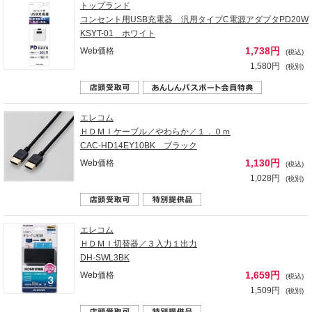
トップランド
コンセント用USB充電器 汎用タイプC電源アダプタPD20W
KSYT-01 ホワイト
1,738円
Web価格
(税込)
1,580円
(税別)
エレコム
ＨＤＭＩケーブル／やわらか／１．０ｍ
CAC-HD14EY10BK ブラック
1,130円
Web価格
(税込)
1,028円
(税別)
エレコム
ＨＤＭＩ切替器／３入力１出力
DH-SWL3BK
1,659円
Web価格
(税込)
1,509円
(税別)