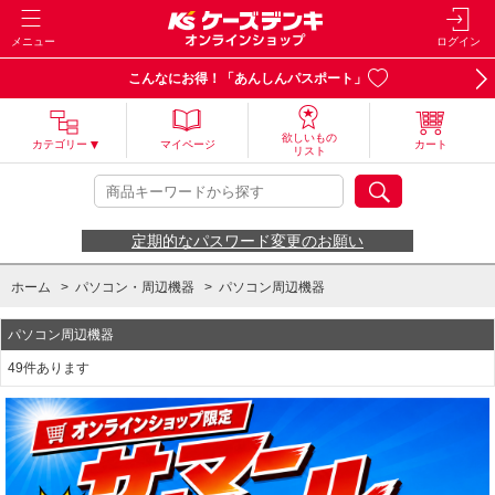
メニュー
ログイン
こんなにお得！「あんしんパスポート」
欲しいもの
カテゴリー
マイページ
カート
リスト
定期的なパスワード変更のお願い
ホーム
>
パソコン・周辺機器
>
パソコン周辺機器
パソコン周辺機器
49件あります