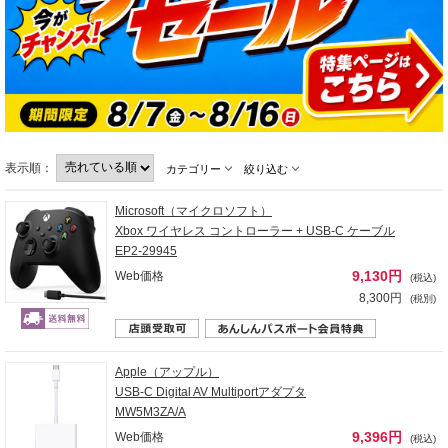
表示順：
カテゴリー
絞り込む
Microsoft（マイクロソフト）
Xbox ワイヤレス コントローラー + USB-C ケーブル
EP2-29945
9,130円
Web価格
(税込)
8,300円
(税別)
Apple（アップル）
USB-C Digital AV Multiportアダプタ
MW5M3ZA/A
9,396円
Web価格
(税込)