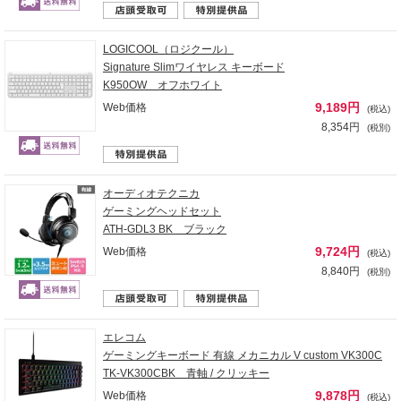
LOGICOOL（ロジクール）
Signature Slimワイヤレス キーボード
K950OW オフホワイト
9,189円
Web価格
(税込)
8,354円
(税別)
オーディオテクニカ
ゲーミングヘッドセット
ATH-GDL3 BK ブラック
9,724円
Web価格
(税込)
8,840円
(税別)
エレコム
ゲーミングキーボード 有線 メカニカル V custom VK300C
TK-VK300CBK 青軸 / クリッキー
9,878円
Web価格
(税込)