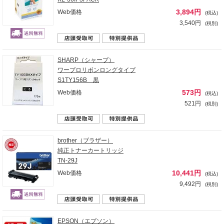
3,894円
Web価格
(税込)
3,540円
(税別)
SHARP（シャープ）
ワープロリボンロングタイプ
S1TY156B 黒
573円
Web価格
(税込)
521円
(税別)
brother（ブラザー）
純正トナーカートリッジ
TN-29J
10,441円
Web価格
(税込)
9,492円
(税別)
EPSON（エプソン）