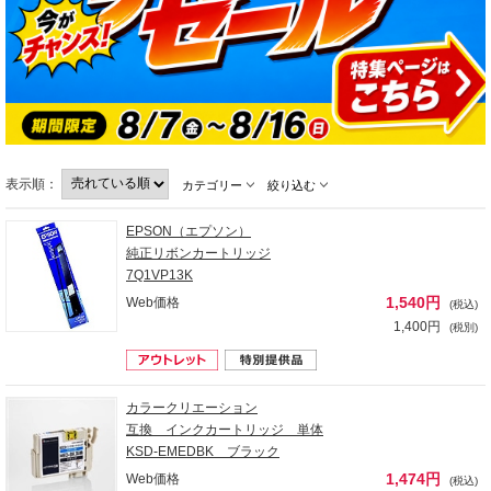
表示順：
カテゴリー
絞り込む
EPSON（エプソン）
純正リボンカートリッジ
7Q1VP13K
1,540円
Web価格
(税込)
1,400円
(税別)
カラークリエーション
互換 インクカートリッジ 単体
KSD-EMEDBK ブラック
1,474円
Web価格
(税込)