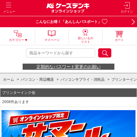
メニュー
ログイン
こんなにお得！「あんしんパスポート」
欲しいもの
カテゴリー
マイページ
カート
リスト
定期的なパスワード変更のお願い
ホーム
>
パソコン・周辺機器
>
パソコンサプライ・消耗品
>
プリンターイン
プリンターインク他
2008件あります