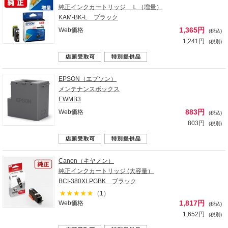
純正インクカートリッジ Ｌ（増量）
KAM-BK-L ブラック
1,365円
Web価格
(税込)
1,241円
(税別)
EPSON（エプソン）
メンテナンスボックス
EWMB3
883円
Web価格
(税込)
803円
(税別)
Canon（キヤノン）
純正インクカートリッジ (大容量）
BCI-380XLPGBK ブラック
（1）
1,817円
Web価格
(税込)
1,652円
(税別)