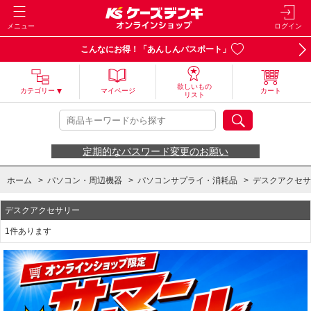
メニュー
ログイン
こんなにお得！「あんしんパスポート」
欲しいもの
カテゴリー
マイページ
カート
リスト
定期的なパスワード変更のお願い
ホーム
>
パソコン・周辺機器
>
パソコンサプライ・消耗品
>
デスクアクセサ
デスクアクセサリー
1件あります