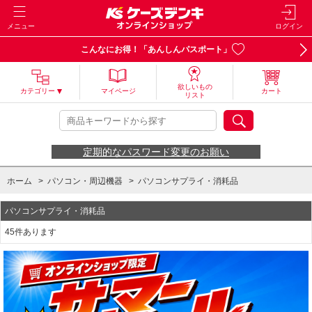
メニュー
ログイン
こんなにお得！「あんしんパスポート」
欲しいもの
カテゴリー
マイページ
カート
リスト
定期的なパスワード変更のお願い
ホーム
>
パソコン・周辺機器
>
パソコンサプライ・消耗品
パソコンサプライ・消耗品
45件あります