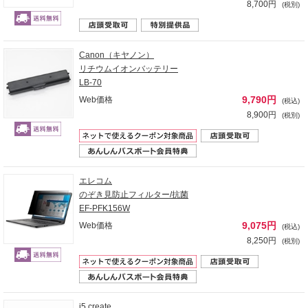
8,700円
(税別)
Canon（キヤノン）
リチウムイオンバッテリー
LB-70
9,790円
Web価格
(税込)
8,900円
(税別)
エレコム
のぞき見防止フィルター/抗菌
EF-PFK156W
9,075円
Web価格
(税込)
8,250円
(税別)
j5 create