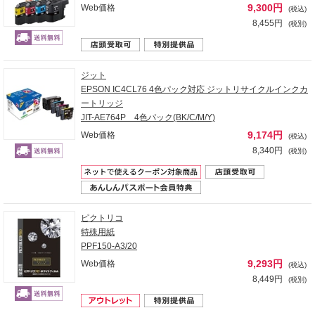
9,300円
Web価格
(税込)
8,455円
(税別)
ジット
EPSON IC4CL76 4色パック対応 ジットリサイクルインクカ
ートリッジ
JIT-AE764P 4色パック(BK/C/M/Y)
9,174円
Web価格
(税込)
8,340円
(税別)
ピクトリコ
特殊用紙
PPF150-A3/20
9,293円
Web価格
(税込)
8,449円
(税別)