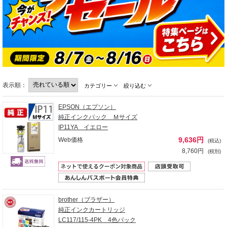
表示順：
カテゴリー
絞り込む
EPSON（エプソン）
純正インクパック Ｍサイズ
IP11YA イエロー
9,636円
Web価格
(税込)
8,760円
(税別)
brother（ブラザー）
純正インクカートリッジ
LC117/115-4PK 4色パック