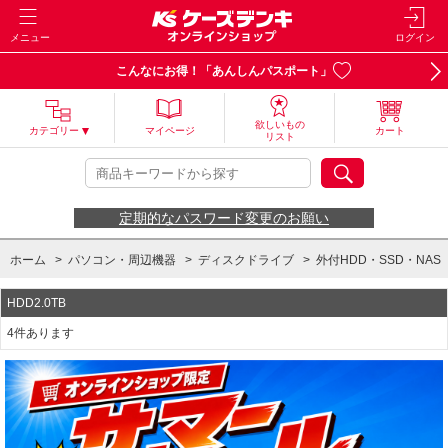
メニュー
ログイン
こんなにお得！「あんしんパスポート」
欲しいもの
カテゴリー
マイページ
カート
リスト
定期的なパスワード変更のお願い
ホーム
>
パソコン・周辺機器
>
ディスクドライブ
>
外付HDD・SSD・NAS
HDD2.0TB
4件あります