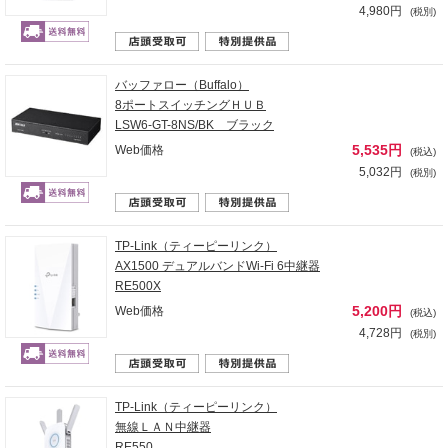
4,980円
(税別)
バッファロー（Buffalo）
8ポートスイッチングＨＵＢ
LSW6-GT-8NS/BK ブラック
5,535円
Web価格
(税込)
5,032円
(税別)
TP-Link（ティーピーリンク）
AX1500 デュアルバンドWi-Fi 6中継器
RE500X
5,200円
Web価格
(税込)
4,728円
(税別)
TP-Link（ティーピーリンク）
無線ＬＡＮ中継器
RE550