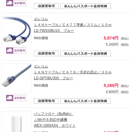
エレコム
ＬＡＮケーブル／ＣＡＴ７準拠／スリム／１０ｍ
LD-TWSS/BU10 ブルー
5,874円
Web価格
(税込)
5,340円
(税別)
エレコム
ＬＡＮケーブル／ＣＡＴ６／爪折れ防止／３０ｍ
LD-GPT/BU300 ブルー
5,280円
Web価格
(税込)
4,800円
(税別)
バッファロー（Buffalo）
△Wi-Fi 6 対応中継機
WEX-1800AX4 ホワイト