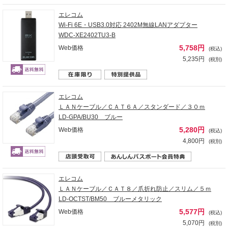
エレコム
Wi-Fi 6E・USB3.0対応 2402M無線LANアダプター
WDC-XE2402TU3-B
5,758円
Web価格
(税込)
5,235円
(税別)
エレコム
ＬＡＮケーブル／ＣＡＴ６Ａ／スタンダード／３０ｍ
LD-GPA/BU30 ブルー
5,280円
Web価格
(税込)
4,800円
(税別)
エレコム
ＬＡＮケーブル／ＣＡＴ８／爪折れ防止／スリム／５ｍ
LD-OCTST/BM50 ブルーメタリック
5,577円
Web価格
(税込)
5,070円
(税別)