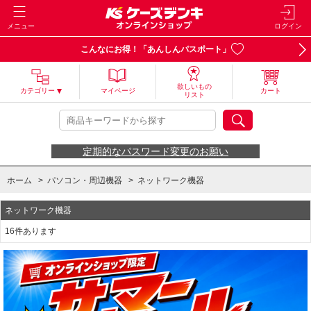
メニュー
ログイン
こんなにお得！「あんしんパスポート」
欲しいもの
カテゴリー
マイページ
カート
リスト
定期的なパスワード変更のお願い
ホーム
>
パソコン・周辺機器
>
ネットワーク機器
ネットワーク機器
16件あります