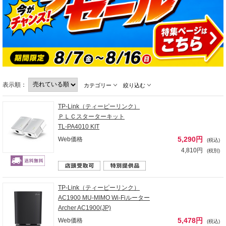
表示順：
カテゴリー
絞り込む
TP-Link（ティーピーリンク）
ＰＬＣスターターキット
TL-PA4010 KIT
5,290円
Web価格
(税込)
4,810円
(税別)
TP-Link（ティーピーリンク）
AC1900 MU-MIMO Wi-Fiルーター
Archer AC1900(JP)
5,478円
Web価格
(税込)