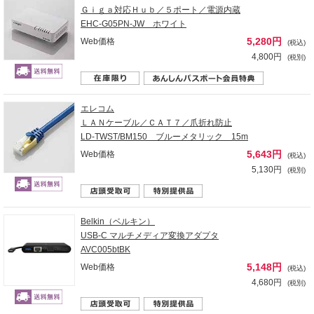
Ｇｉｇａ対応Ｈｕｂ／５ポート／電源内蔵
EHC-G05PN-JW ホワイト
5,280円
Web価格
(税込)
4,800円
(税別)
エレコム
ＬＡＮケーブル／ＣＡＴ７／爪折れ防止
LD-TWST/BM150 ブルーメタリック 15m
5,643円
Web価格
(税込)
5,130円
(税別)
Belkin（ベルキン）
USB-C マルチメディア変換アダプタ
AVC005btBK
5,148円
Web価格
(税込)
4,680円
(税別)