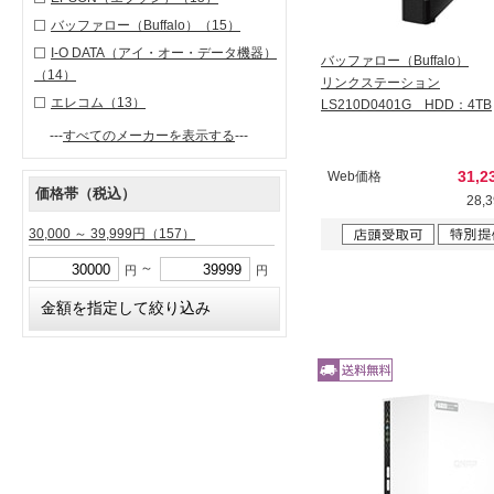
バッファロー（Buffalo）
（15）
I-O DATA（アイ・オー・データ機器）
バッファロー（Buffalo）
（14）
リンクステーション
エレコム
（13）
LS210D0401G HDD：4TB
---
すべてのメーカーを表示する
---
31,
Web価格
価格帯（税込）
28,
30,000 ～ 39,999円
（157）
～
円
円