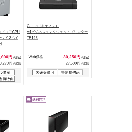
Canon（キヤノン）
 クアッドコアCPU
A4ビジネスインクジェットプリンター
ウド 2ベイ
TR163
付
6,600円
30,250円
Web価格
(税込)
(税込)
3,273円
27,500円
(税別)
(税別)