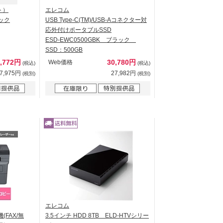
ト）
エレコム
 ドック
USB Type-C(TM)/USB-Aコネクター対
応外付けポータブルSSD
ESD-EWC0500GBK ブラック
SSD：500GB
0,772円
30,780円
Web価格
(税込)
(税込)
7,975円
27,982円
(税別)
(税別)
エレコム
FAX/無
3.5インチ HDD 8TB ELD-HTVシリー