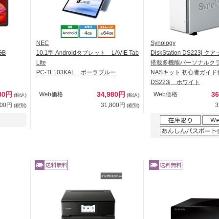
NEC
Synology
GB
10.1型 Androidタブレット LAVIE Tab
DiskStation DS223j
Lite
搭載多機能パーソナルクラ
PC-TL103KAL ポーラブルー
NASキット 初心者ガイド
DS223j ホワイト
980円
34,980円
3
Web価格
Web価格
(税込)
(税込)
800円
31,800円
3
(税別)
(税別)