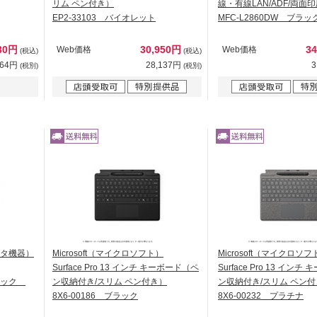
リム ペン付き）
線・有線LAN/ADF/両面印
EP2-33103 バイオレット
MFC-L2860DW ブラッ
630円
30,950円
3
Web価格
Web価格
(税込)
(税込)
664円
28,137円
3
(税別)
(税別)
ータ機器）
Microsoft（マイクロソフト）
Microsoft（マイクロソフ
Surface Pro 13 インチ キーボード（ペ
Surface Pro 13 イン
ブラック
ン収納付き/スリム ペン付き）
ン収納付き/スリム ペン
8X6-00186 ブラック
8X6-00232 プラチナ