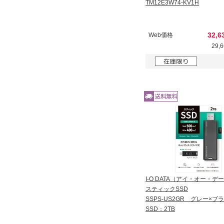
TM12E3W74-KV1H
32,
Web価格
29,
I-O DATA（アイ・オー・デ
スティックSSD
SSPS-US2GR グレー×
SSD：2TB