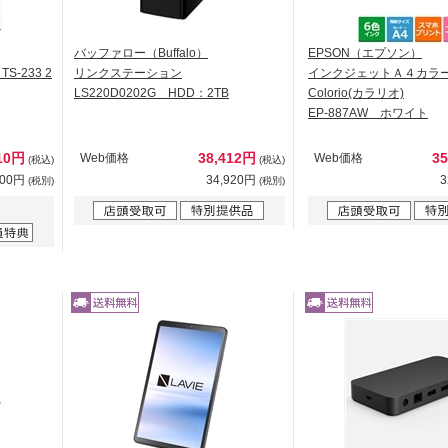
バッファロー（Buffalo）
EPSON（エプソン）
S-233 2
リンクステーション
インクジェットＡ４カラ
LS220D0202G HDD：2TB
Colorio(カラリオ)
EP-887AW ホワイト
010円
38,412円
3
Web価格
Web価格
(税込)
(税込)
100円
34,920円
3
(税別)
(税別)