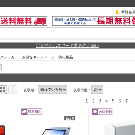
新規会
定期的なパスワード変更のお願い
ステッカー
お得なキャンペーン
防犯用品
表示順：
表示件数：
1
2
3
4
5
6
7