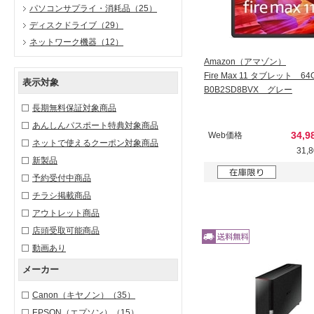
パソコンサプライ・消耗品
（25）
ディスクドライブ
（29）
ネットワーク機器
（12）
Amazon（アマゾン）
Fire Max 11 タブレット 64
表示対象
B0B2SD8BVX グレー
長期無料保証対象商品
あんしんパスポート特典対象商品
34,
Web価格
ネットで使えるクーポン対象商品
31,
新製品
予約受付中商品
チラシ掲載商品
アウトレット商品
店頭受取可能商品
動画あり
メーカー
Canon（キヤノン）
（35）
EPSON（エプソン）
（15）