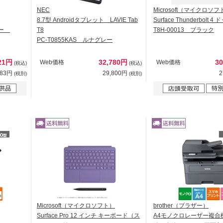
NEC
Microsoft（マイクロソフ
8.7型 Androidタブレット LAVIE Tab
Surface Thunderbolt 4
ルバー
T8
T8H-00013 ブラック
PC-T0855KAS ルナグレー
221円
32,780円
3
Web価格
Web価格
(税込)
(税込)
383円
29,800円
2
(税別)
(税別)
Microsoft（マイクロソフト）
brother（ブラザー）
Surface Pro 12 インチ キーボード（ス
A4モノクロレーザー複合機(