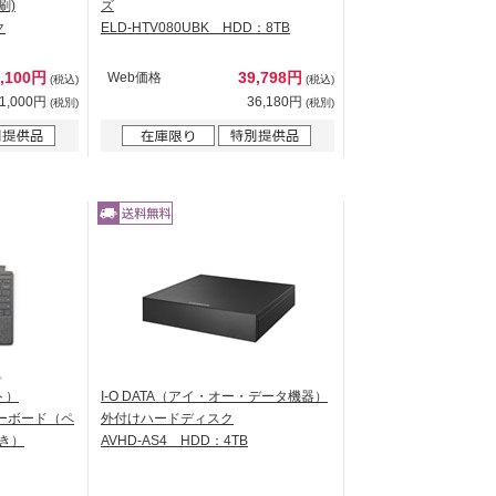
刷)
ズ
ク
ELD-HTV080UBK HDD：8TB
4,100円
39,798円
Web価格
(税込)
(税込)
1,000円
36,180円
(税別)
(税別)
ト）
I-O DATA（アイ・オー・データ機器）
チ キーボード（ペ
外付けハードディスク
付き）
AVHD-AS4 HDD：4TB