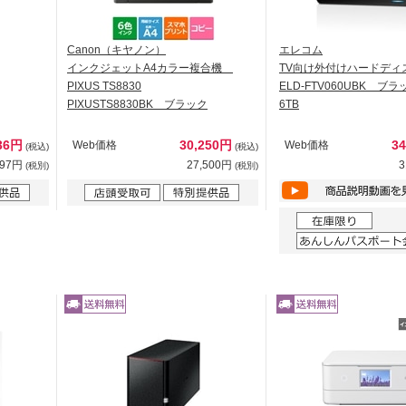
Canon（キヤノン）
エレコム
インクジェットA4カラー複合機
TV向け外付けハードディ
PIXUS TS8830
ELD-FTV060UBK ブ
PIXUSTS8830BK ブラック
6TB
236円
30,250円
3
Web価格
Web価格
(税込)
(税込)
397円
27,500円
3
(税別)
(税別)