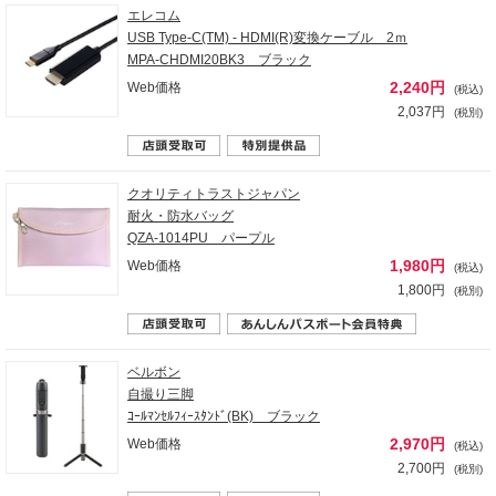
エレコム
USB Type-C(TM) - HDMI(R)変換ケーブル 2ｍ
MPA-CHDMI20BK3 ブラック
2,240円
Web価格
(税込)
2,037円
(税別)
クオリティトラストジャパン
耐火・防水バッグ
QZA-1014PU パープル
1,980円
Web価格
(税込)
1,800円
(税別)
ベルボン
自撮り三脚
ｺｰﾙﾏﾝｾﾙﾌｨｰｽﾀﾝﾄﾞ(BK) ブラック
2,970円
Web価格
(税込)
2,700円
(税別)