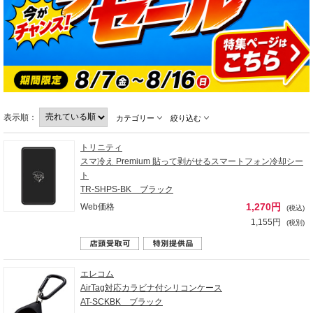
表示順：
カテゴリー
絞り込む
トリニティ
スマ冷え Premium 貼って剥がせるスマートフォン冷却シー
ト
TR-SHPS-BK ブラック
1,270円
Web価格
(税込)
1,155円
(税別)
エレコム
AirTag対応カラビナ付シリコンケース
AT-SCKBK ブラック