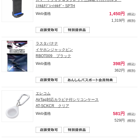
ｽﾏﾎ&ﾀﾌﾞﾚｯﾄﾎﾙﾀﾞｰ SPTH
1,450円
Web価格
(税込)
1,319円
(税別)
ラスタバナナ
イヤホンジャックピン
RBOT009 ブラック
398円
Web価格
(税込)
362円
(税別)
エレコム
AirTag対応カラビナ付シリコンケース
AT-SCKCR クリア
581円
Web価格
(税込)
529円
(税別)