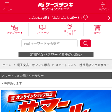
メニュー
ログイン
こんなにお得！「あんしんパスポート」
欲しいもの
カテゴリー
マイページ
カート
リスト
定期的なパスワード変更のお願い
ホーム
>
電子文具・オフィス用品
>
スマートフォン・携帯電話アクセサリー
スマートフォン用アクセサリー
276件あります