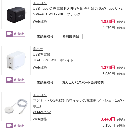
エレコム
USB Type-C 充電器 PD PPS対応 合計出力 65W Type C ×2
MPA-ACCP4365BK ブラック
4,923円
Web価格
(税込)
4,476円
(税別)
京ハヤ
USB充電器
JKPD65M3WH ホワイト
4,378円
Web価格
(税込)
3,980円
(税別)
エレコム
マグネットQi2規格対応ワイヤレス充電器(メッシュ・15W・
卓上)
W-MA05SV
3,443円
Web価格
(税込)
3,130円
(税別)