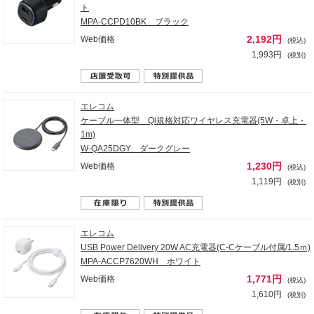
ト
MPA-CCPD10BK ブラック
2,192円
Web価格
(税込)
1,993円
(税別)
エレコム
ケーブル一体型 Qi規格対応ワイヤレス充電器(5W・卓上・
1m)
W-QA25DGY ダークグレー
1,230円
Web価格
(税込)
1,119円
(税別)
エレコム
USB Power Delivery 20W AC充電器(C-Cケーブル付属/1.5ｍ)
MPA-ACCP7620WH ホワイト
1,771円
Web価格
(税込)
1,610円
(税別)