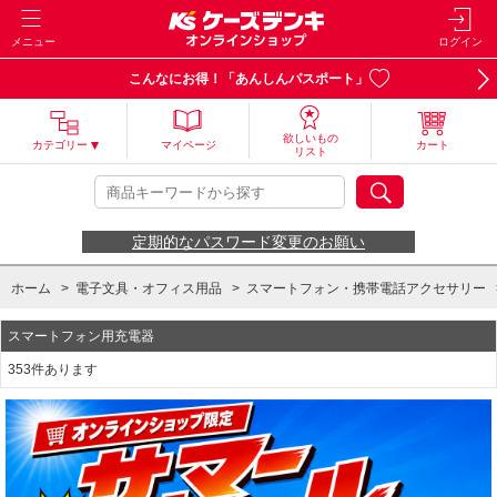
メニュー
ログイン
こんなにお得！「あんしんパスポート」
欲しいもの
カテゴリー
マイページ
カート
リスト
定期的なパスワード変更のお願い
ホーム
>
電子文具・オフィス用品
>
スマートフォン・携帯電話アクセサリー
スマートフォン用充電器
353件あります