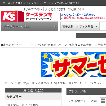
ケーズデンキオンラインショップ - ケーズデンキの公式通販サイト
はじめての方へ
よくあるご質問
ご利用ガイド
カテゴリーから選ぶ
電子文具・オフィス用品
■注目のキーワード：
テレビで紹介されました
2025年度省エネ大賞
自己消火
ホーム
>
電子文具・オフィス用品
>
電子文具・電子ツール
>
デジタルメモ
更に絞り込む
デジタルメモ
カテゴリー
1-2件（2件中）
表示：
電子文具・オフィス用品