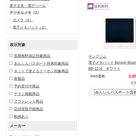
電子文具・電子ツール
デジタルメモ
（2）
ポメラ
（0）
電子メモパッド
（2）
表示対象
長期無料保証対象商品
キングジム
電子メモパッド Boogie Boar
あんしんパスポート特典対象商品
BB-12ｼﾛ ホワイト
ネットで使えるクーポン対象商品
3,8
Web価格
新製品
3,
予約受付中商品
チラシ掲載商品
アウトレット商品
店頭受取可能商品
動画あり
メーカー