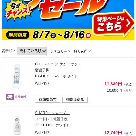
表示順：
カテゴリー
絞り込む
Panasonic（パナソニック）
増設子機
KX-FKD556-W ホワイト
11,880円
Web価格
(税込)
10,800円
(税別)
SHARP（シャープ）
コードレス電話子機
JD-KE110 ホワイト
12,740円
Web価格
(税込)