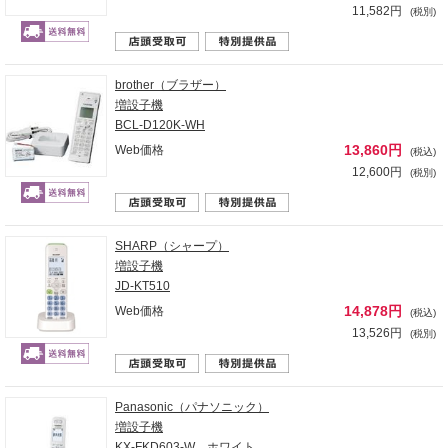
11,582円
(税別)
brother（ブラザー）
増設子機
BCL-D120K-WH
13,860円
Web価格
(税込)
12,600円
(税別)
SHARP（シャープ）
増設子機
JD-KT510
14,878円
Web価格
(税込)
13,526円
(税別)
Panasonic（パナソニック）
増設子機
KX-FKD603-W ホワイト