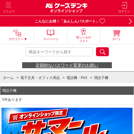
メニュー
ログイン
こんなにお得！「あんしんパスポート」
欲しいもの
カテゴリー
マイページ
カート
リスト
定期的なパスワード変更のお願い
ホーム
>
電子文具・オフィス用品
>
電話機・FAX
>
増設子機
増設子機
5件あります