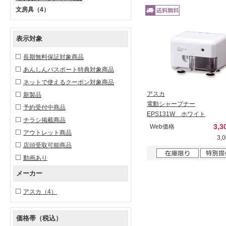
文房具
（4）
表示対象
長期無料保証対象商品
あんしんパスポート特典対象商品
ネットで使えるクーポン対象商品
アスカ
新製品
電動シャープナー
予約受付中商品
EPS131W ホワイト
チラシ掲載商品
3,3
Web価格
アウトレット商品
3,
店頭受取可能商品
動画あり
メーカー
アスカ
（4）
価格帯（税込）