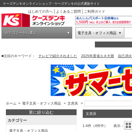
ケーズデンキオンラインショップ - ケーズデンキの公式通販サイト
はじめての方へ
よくあるご質問
ご利用ガイド
カテゴリーから選ぶ
電子文具・オフィス用品
■注目のキーワード：
テレビで紹介されました
2025年度省エネ大賞
自己消火
ホーム
>
電子文具・オフィス用品
>
文房具
>
更に絞り込む
文房具
カテゴリー
1-4件（4件中）
表示：
電子文具・オフィス用品