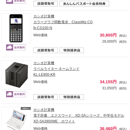
カシオ計算機
カラーグラフ関数電卓 ClassWiz CG
fx-CG100-N
30,800円
Web価格
(税込)
28,000円
(税別)
カシオ計算機
ラベルライター ネームランド
KL-LE900-KR
34,155円
Web価格
(税込)
31,050円
(税別)
カシオ計算機
電子辞書 エクスワード XD-SAシリーズ 中学生モデル
XD-SA3900WE ホワイト
36,460円
Web価格
(税込)