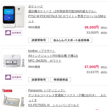
ポケトーク
通訳機ポケトーク（2年間使用可能SIM内蔵モデル）
PTS2-W POCKETALK S2 ホワイト＋専用グローバルSIMセ
ット
36,300円
Web価格
(税込)
33,000円
(税別)
brother（ブラザー）
A4インクジェットFAX複合機 子機1台
MFC-J943DN ホワイト
37,000円
Web価格
(税込)
33,637円
(税別)
Panasonic（パナソニック）
デジタルコードレス普通紙ファクス（子機1台付き） おた
っくす
KX-PD750DL-N シャンパンゴールド