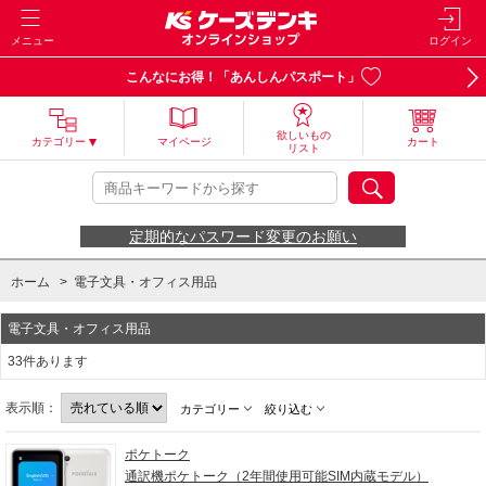
メニュー
ログイン
こんなにお得！「あんしんパスポート」
欲しいもの
カテゴリー
マイページ
カート
リスト
定期的なパスワード変更のお願い
ホーム
>
電子文具・オフィス用品
電子文具・オフィス用品
33件あります
表示順：
カテゴリー
絞り込む
ポケトーク
通訳機ポケトーク（2年間使用可能SIM内蔵モデル）