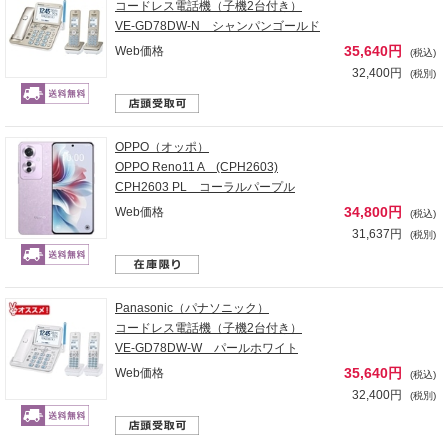
コードレス電話機（子機2台付き）
VE-GD78DW-N シャンパンゴールド
35,640円
Web価格
(税込)
32,400円
(税別)
OPPO（オッポ）
OPPO Reno11 A (CPH2603)
CPH2603 PL コーラルパープル
34,800円
Web価格
(税込)
31,637円
(税別)
Panasonic（パナソニック）
コードレス電話機（子機2台付き）
VE-GD78DW-W パールホワイト
35,640円
Web価格
(税込)
32,400円
(税別)