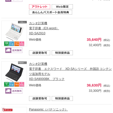
カシオ計算機
電子辞書（EX-word）
XD-SA2910
35,640円
Web価格
(税込)
32,400円
(税別)
カシオ計算機
電子辞書 エクスワード XD-SAシリーズ 外国語 コンテン
ツ追加用モデル
XD-SA9000BK ブラック
36,630円
Web価格
(税込)
33,300円
(税別)
Panasonic（パナソニック）