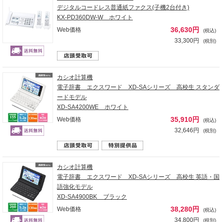
デジタルコードレス普通紙ファクス(子機2台付き)
KX-PD360DW-W ホワイト
36,630円
Web価格
(税込)
33,300円
(税別)
カシオ計算機
電子辞書 エクスワード XD-SAシリーズ 高校生 スタンダ
ードモデル
XD-SA4200WE ホワイト
35,910円
Web価格
(税込)
32,646円
(税別)
カシオ計算機
電子辞書 エクスワード XD-SAシリーズ 高校生 英語・国
語強化モデル
XD-SA4900BK ブラック
38,280円
Web価格
(税込)
34,800円
(税別)