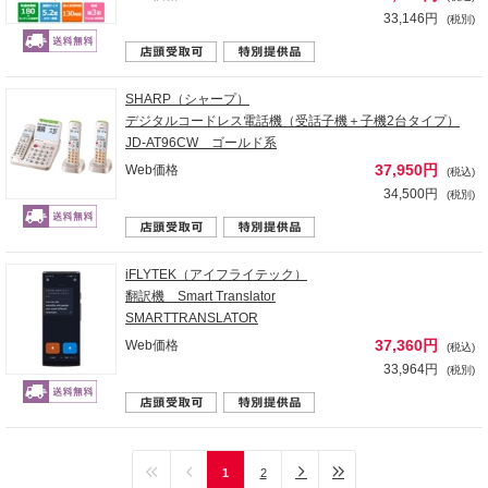
33,146円
(税別)
SHARP（シャープ）
デジタルコードレス電話機（受話子機＋子機2台タイプ）
JD-AT96CW ゴールド系
37,950円
Web価格
(税込)
34,500円
(税別)
iFLYTEK（アイフライテック）
翻訳機 Smart Translator
SMARTTRANSLATOR
37,360円
Web価格
(税込)
33,964円
(税別)
1
2