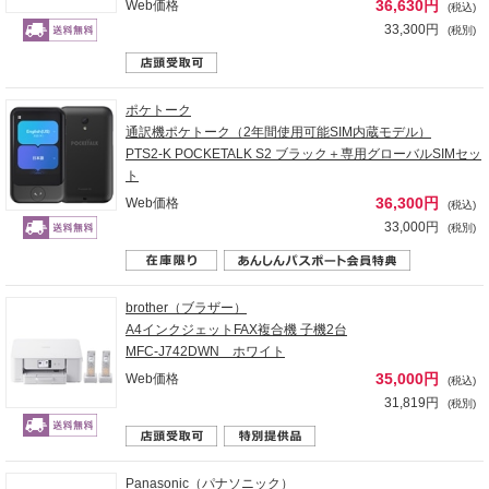
36,630円
Web価格
(税込)
33,300円
(税別)
ポケトーク
通訳機ポケトーク（2年間使用可能SIM内蔵モデル）
PTS2-K POCKETALK S2 ブラック＋専用グローバルSIMセッ
ト
36,300円
Web価格
(税込)
33,000円
(税別)
brother（ブラザー）
A4インクジェットFAX複合機 子機2台
MFC-J742DWN ホワイト
35,000円
Web価格
(税込)
31,819円
(税別)
Panasonic（パナソニック）