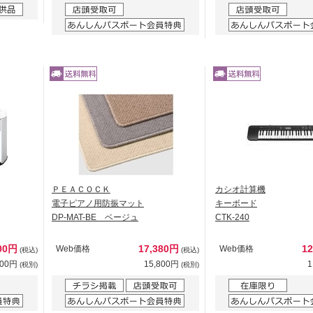
ＰＥＡＣＯＣＫ
カシオ計算機
電子ピアノ用防振マット
キーボード
DP-MAT-BE ベージュ
CTK-240
600円
17,380円
1
Web価格
Web価格
(税込)
(税込)
000円
15,800円
1
(税別)
(税別)