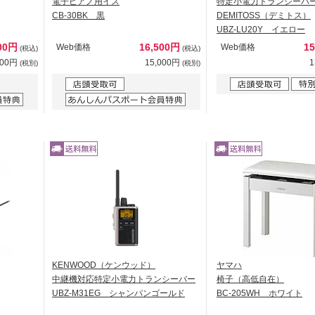
電子ピアノ用イス
特定小電力トランシー
CB-30BK 黒
DEMITOSS（デミトス）
UBZ-LU20Y イエロー
700円
16,500円
1
Web価格
Web価格
(税込)
(税込)
000円
15,000円
1
(税別)
(税別)
KENWOOD（ケンウッド）
ヤマハ
中継機対応特定小電力トランシーバー
椅子（高低自在）
UBZ-M31EG シャンパンゴールド
BC-205WH ホワイト