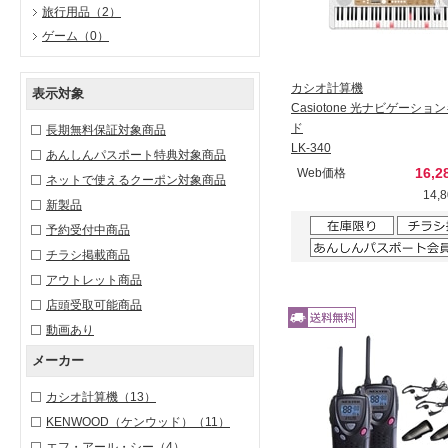
旅行用品
（2）
ゲーム
（0）
カシオ計算機
表示対象
Casiotone 光ナビゲーショ
ド
長期無料保証対象商品
LK-340
あんしんパスポート特典対象商品
16,
Web価格
ネットで使えるクーポン対象商品
14,
新製品
予約受付中商品
チラシ掲載商品
アウトレット商品
店頭受取可能商品
動画あり
メーカー
カシオ計算機
（13）
KENWOOD（ケンウッド）
（11）
エフ・アール・シー
（4）