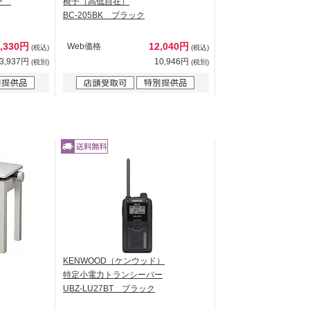
バー
椅子（高低自在）
BC-205BK ブラック
5,330円
12,040円
Web価格
(税込)
(税込)
3,937円
10,946円
(税別)
(税別)
KENWOOD（ケンウッド）
特定小電力トランシーバー
UBZ-LU27BT ブラック