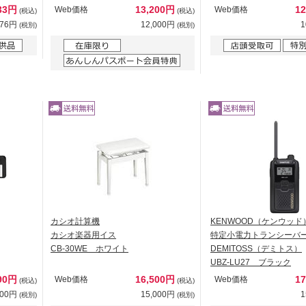
733円
13,200円
1
Web価格
Web価格
(税込)
(税込)
576円
12,000円
1
(税別)
(税別)
カシオ計算機
KENWOOD（ケンウッド
カシオ楽器用イス
特定小電力トランシー
CB-30WE ホワイト
DEMITOSS（デミトス）
UBZ-LU27 ブラック
090円
16,500円
1
Web価格
Web価格
(税込)
(税込)
900円
15,000円
1
(税別)
(税別)