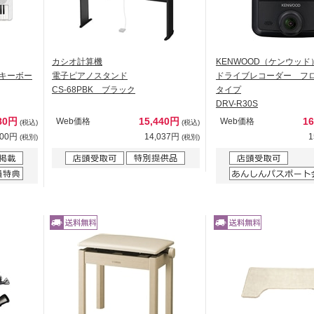
カシオ計算機
KENWOOD（ケンウッド
ンキーボー
電子ピアノスタンド
ドライブレコーダー フ
CS-68PBK ブラック
タイプ
DRV-R30S
280円
15,440円
1
Web価格
Web価格
(税込)
(税込)
800円
14,037円
1
(税別)
(税別)