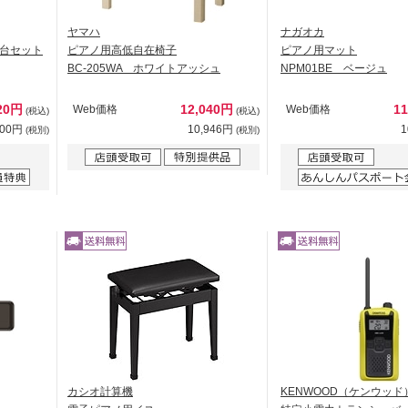
ヤマハ
ナガオカ
台セット
ピアノ用高低自在椅子
ピアノ用マット
BC-205WA ホワイトアッシュ
NPM01BE ベージュ
420円
12,040円
1
Web価格
Web価格
(税込)
(税込)
200円
10,946円
1
(税別)
(税別)
カシオ計算機
KENWOOD（ケンウッド