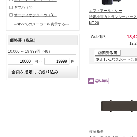
ヤマハ
（4）
エフ・アール・シー
オーディオテクニカ
（3）
特定小電力トランシーバー２
NT-20
---
すべてのメーカーを表示する
---
13,
Web価格
価格帯（税込）
12,
10,000 ～ 19,999円
（48）
～
円
円
佐藤商事