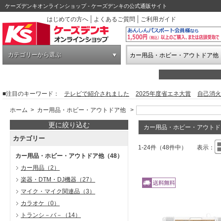
ケーズデンキオンラインショップ - ケーズデンキの公式通販サイト
はじめての方へ
よくあるご質問
ご利用ガイド
カテゴリーから選ぶ
カー用品・ホビー・アウトドア他
■注目のキーワード：
テレビで紹介されました
2025年度省エネ大賞
自己消火
ホーム
>
カー用品・ホビー・アウトドア他
>
更に絞り込む
カー用品・ホビー・アウトド
カテゴリー
1-24件（48件中）
表示：
カー用品・ホビー・アウトドア他
（48）
カー用品
（2）
楽器・DTM・DJ機器
（27）
マイク・マイク関連品
（3）
カラオケ
（0）
トランシ－バ－
（14）