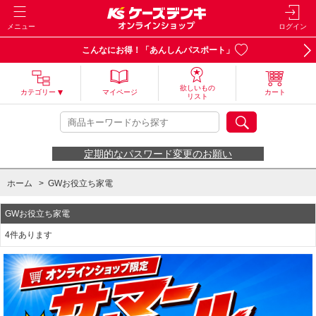
メニュー
ログイン
こんなにお得！「あんしんパスポート」
欲しいもの
カテゴリー
マイページ
カート
リスト
定期的なパスワード変更のお願い
ホーム
>
GWお役立ち家電
GWお役立ち家電
4件あります