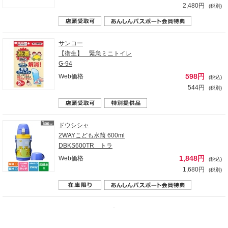
2,480円
(税別)
サンコー
【衛生】 緊急ミニトイレ
G-94
598円
Web価格
(税込)
544円
(税別)
ドウシシャ
2WAYこども水筒 600ml
DBKS600TR トラ
1,848円
Web価格
(税込)
1,680円
(税別)