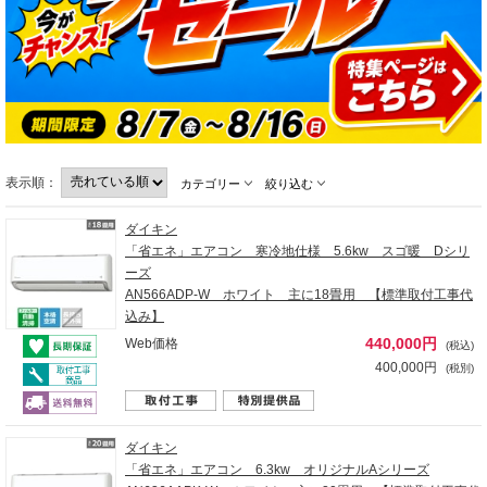
表示順：
カテゴリー
絞り込む
ダイキン
「省エネ」エアコン 寒冷地仕様 5.6kw スゴ暖 Dシリ
ーズ
AN566ADP-W ホワイト 主に18畳用 【標準取付工事代
込み】
440,000円
Web価格
(税込)
400,000円
(税別)
ダイキン
「省エネ」エアコン 6.3kw オリジナルAシリーズ