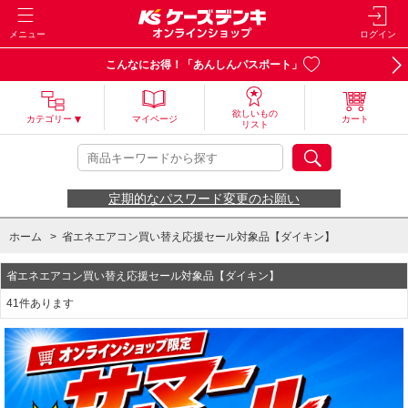
メニュー
ログイン
こんなにお得！「あんしんパスポート」
欲しいもの
カテゴリー
マイページ
カート
リスト
定期的なパスワード変更のお願い
ホーム
>
省エネエアコン買い替え応援セール対象品【ダイキン】
省エネエアコン買い替え応援セール対象品【ダイキン】
41件あります