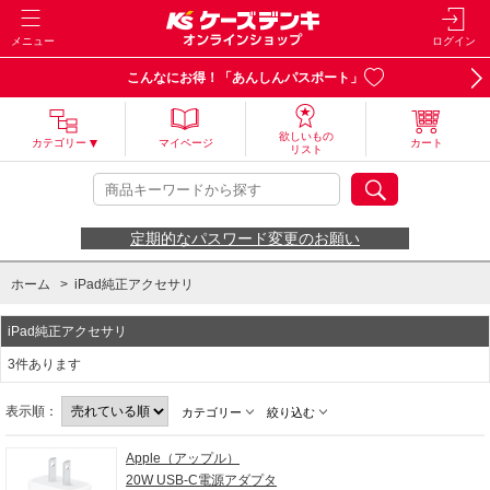
メニュー
ログイン
こんなにお得！「あんしんパスポート」
欲しいもの
カテゴリー
マイページ
カート
リスト
定期的なパスワード変更のお願い
ホーム
>
iPad純正アクセサリ
iPad純正アクセサリ
3件あります
表示順：
カテゴリー
絞り込む
Apple（アップル）
20W USB-C電源アダプタ