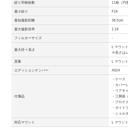
絞り羽根枚数
11枚（円
最小絞り
F16
最短撮影距離
38.5cm
最大撮影倍率
1:16
フィルターサイズ
-
L マウント：
最大径 × 長さ
※長さは
質量
L マウント
エディションナンバー
A024
・ケース
・カバーレ
・リアキャッ
付属品
・三脚座（T
・プロテク
・ガイドプ
・ショル
対応マウント
L マウン