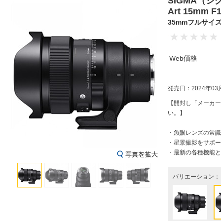
SIGMA（シグマ）
Art 15mm F1
35mmフルサイ
Web価格
発売日：2024年03
【開封し「メーカー
い。】
・魚眼レンズの常識
・星景撮影をサポート
・最新の各種機能と
バリエーション：