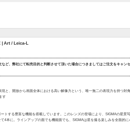
rt / Leica-L
文など、弊社にて転売目的と判断させて頂いた場合につきましてはご注文をキャン
表現と、開放から画面全体における高い解像力という、唯一無二の表現力を持つ対
ます
Artには星景撮影をサポートする豊富な機能を搭載しています。このレンズの登場により、SIGMAの
と合わせて4本に。ラインアップの面でも機能面でも、SIGMAは星を撮る楽しみを全面的