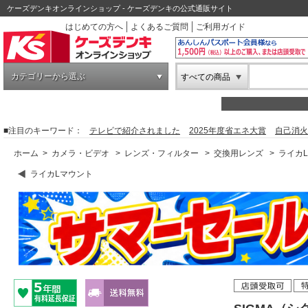
ケーズデンキオンラインショップ - ケーズデンキの公式通販サイト
はじめての方へ
よくあるご質問
ご利用ガイド
カテゴリーから選ぶ
すべての商品
■注目のキーワード：
テレビで紹介されました
2025年度省エネ大賞
自己消火
ホーム
>
カメラ・ビデオ
>
レンズ・フィルター
>
交換用レンズ
>
ライカ
ライカLマウント