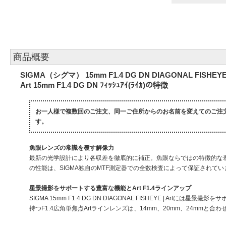
商品概要
SIGMA（シグマ） 15mm F1.4 DG DN DIAGONAL FISHEYE | A
Art 15mm F1.4 DG DN ﾌｨｯｼｭｱｲ(ﾗｲｶ)の特徴
お一人様で複数回のご注文、同一ご住所からのお名前を変えてのご注
す。
魚眼レンズの常識を覆す解像力
最新の光学設計により各収差を徹底的に補正。魚眼ならではの特徴的な
の性能は、SIGMA独自のMTF測定器での全数検査によって保証されてい
星景撮影をサポートする豊富な機能とArt F1.4ラインアップ
SIGMA 15mm F1.4 DG DN DIAGONAL FISHEYE | 
持つF1.4広角単焦点Artラインレンズは、14mm、20mm、24mm