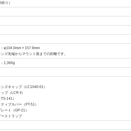
形絞り）
φ104.0mm × 157.9mm
レンズ先端からマウント面までの距離です。
：1,360g
ンズキャップ（LC1040-01）
プ（LCR II）
S-141）
ティブカバー（PT-51）
レート（GP-21）
ダーストラップ
ト