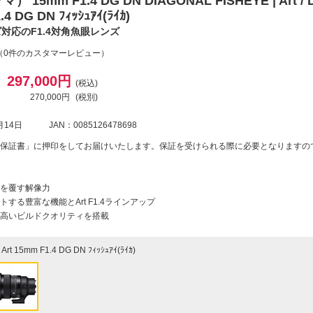
 15mm F1.4 DG DN DIAGONAL FISHEYE | Art / L
.4 DG DN ﾌｨｯｼｭｱｲ(ﾗｲｶ)
ズ対応のF1.4対角魚眼レンズ
（0件のカスタマーレビュー）
297,000円
(税込)
270,000円
(税別)
月14日
JAN：0085126478698
保証書」に押印をしてお届けいたします。保証を受けられる際に必要となりますの
を覆す解像力
する豊富な機能とArt F1.4ラインアップ
高いビルドクオリティを搭載
Art 15mm F1.4 DG DN ﾌｨｯｼｭｱｲ(ﾗｲｶ)