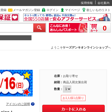
採用情報
会社案内
員登録
メールマガジン登録
ログイン
マイページ
欲しいものリスト
0
ようこそ
ケーズデンキオンラインショップ
へ
在庫：
お取り寄せ
納期：
商品入荷次第出荷
数量：
お1人様1点限り
アイコンのご説明