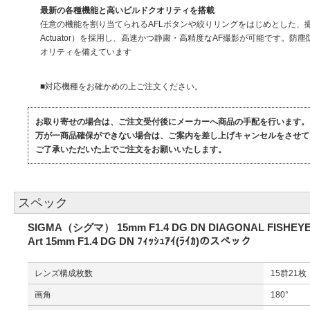
最新の各種機能と高いビルドクオリティを搭載
任意の機能を割り当てられるAFLボタンや絞りリングをはじめとした、撮影をアシ
Actuator）を採用し、高速かつ静粛・高精度なAF撮影が可能です
オリティを備えています
■対応機種をお確かめの上ご注文ください。
お取り寄せの場合は、ご注文受付後にメーカーへ商品の手配を行います。
万が一商品確保ができない場合は、ご案内を差し上げキャンセルをさせて
ご了承いただいた上でご注文をお願いいたします。
スペック
SIGMA（シグマ） 15mm F1.4 DG DN DIAGONAL FISHEYE | A
Art 15mm F1.4 DG DN ﾌｨｯｼｭｱｲ(ﾗｲｶ)のスペック
レンズ構成枚数
15群21
画角
180°