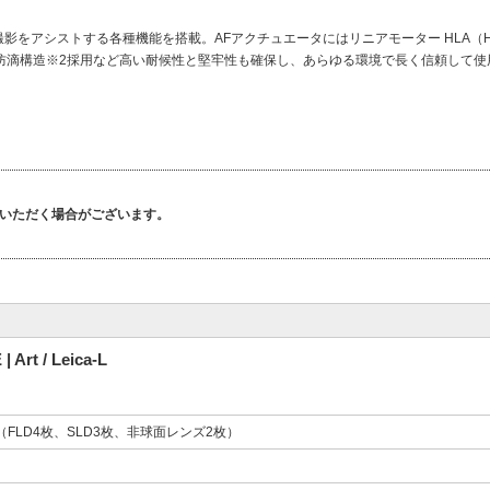
ストする各種機能を搭載。AFアクチュエータにはリニアモーター HLA（High-res
。防塵防滴構造※2採用など高い耐候性と堅牢性も確保し、あらゆる環境で長く信頼して
いただく場合がございます。
rt / Leica-L
枚（FLD4枚、SLD3枚、非球面レンズ2枚）