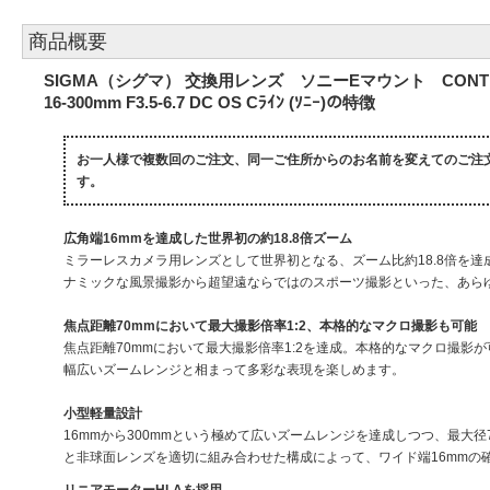
商品概要
SIGMA（シグマ） 交換用レンズ ソニーEマウント CONTEMPORA
16-300mm F3.5-6.7 DC OS Cﾗｲﾝ (ｿﾆｰ)の特徴
お一人様で複数回のご注文、同一ご住所からのお名前を変えてのご注
す。
広角端16mmを達成した世界初の約18.8倍ズーム
ミラーレスカメラ用レンズとして世界初となる、ズーム比約18.8倍を達成
ナミックな風景撮影から超望遠ならではのスポーツ撮影といった、あら
焦点距離70mmにおいて最大撮影倍率1:2、本格的なマクロ撮影も可能
焦点距離70mmにおいて最大撮影倍率1:2を達成。本格的なマクロ撮影
幅広いズームレンジと相まって多彩な表現を楽しめます。
小型軽量設計
16mmから300mmという極めて広いズームレンジを達成しつつ、最大径7
と非球面レンズを適切に組み合わせた構成によって、ワイド端16mmの
リニアモーターHLAを採用