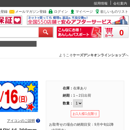
採用情報
会社案内
員登録
メールマガジン登録
ログイン
マイページ
欲しいものリスト
0
ようこそ
ケーズデンキオンラインショップ
へ
在庫：
在庫あり
納期：
1～2日出荷
数量：
お1人様1点限り
アイコンのご説明
お取寄せの場合の納期目安：9月中旬以降