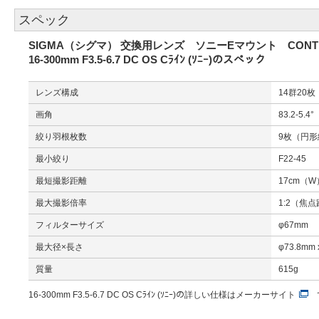
スペック
SIGMA（シグマ） 交換用レンズ ソニーEマウント CONTEMPORA
16-300mm F3.5-6.7 DC OS Cﾗｲﾝ (ｿﾆｰ)のスペック
レンズ構成
14群20
画角
83.2-5.4°
絞り羽根枚数
9枚（円形
最小絞り
F22-45
最短撮影距離
17cm（W
最大撮影倍率
1:2（焦
フィルターサイズ
φ67mm
最大径×長さ
φ73.8mm 
質量
615g
16-300mm F3.5-6.7 DC OS Cﾗｲﾝ (ｿﾆｰ)の詳しい仕様は
メーカーサイト