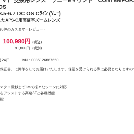
グマ） 交換用レンズ ソニーEマウント CONTEMPORARY
 OS
.5-6.7 DC OS Cﾗｲﾝ (ｿﾆｰ)
したAPS-C用高倍率ズームレンズ
（0件のカスタマーレビュー）
100,980円
(税込)
91,800円
(税別)
月24日
JAN：0085126887650
保証書」に押印をしてお届けいたします。保証を受けられる際に必要となりますの
マクロ撮影まで1本で様々なシーンに対応
をアシストする高速AFと各種機能
能