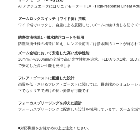
AFアクチュエータにはリニアモーター HLA（High-response Lin
ズームロックスイッチ（ワイド側）搭載
ワイド端でロックし、自重による意図しないズームの繰り出しを防ぐズ
防塵防滴構造1・撥水防汚コートを採用
防塵防滴仕様の構造に加え、レンズ最前面には撥水防汚コートが施され
ズーム全域において安定した高い光学性能
16mmから300mmの全域で高い光学性能を追求。FLDガラス1枚、S
で安定した高い性能を発揮しま
フレア・ゴーストに配慮した設計
画質を低下させるフレア・ゴーストに関しては、最先端のシミュレーシ
下でもクリアで抜けの良い撮影が可能です
フォーカスブリージングを抑えた設計
フォーカスブリージングに配慮した設計を採用しています。ズーム全域
■対応機種をお確かめの上ご注文ください。