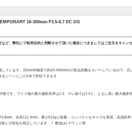
RY 16-300mm F3.5-6.7 DC OS
文など、弊社にて転売目的と判断させて頂いた場合につきましてはご注文をキャン
しています。35mm判換算で約24-450mm1の焦点距離をカバーしているので、
ゆるシーンにこの1本で対応できます
が可能です。ワイド端の最大撮影倍率は1:3、テレ端では1:4と、ともに高い最大撮影
3.8mm、全長121.4mm、重さ615gと軽量・コンパクトなサイズを実現。高屈折
確保と小型化を両立しています ＊ 数値はLマウント用