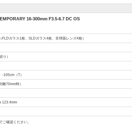
RY 16-300mm F3.5-6.7 DC OS
枚（FLDガラス1枚、SLDガラス4枚、非球面レンズ4枚）
絞り）
）-105cm（T）
点距離70mm時）
x 123.4mm
でご確認ください。