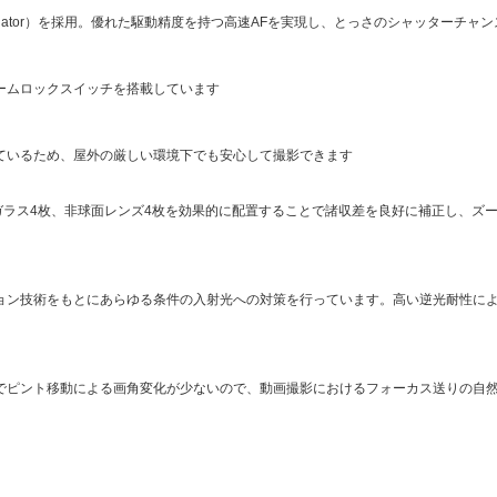
ear Actuator）を採用。優れた駆動精度を持つ高速AFを実現し、とっさのシャッターチ
ームロックスイッチを搭載しています
ているため、屋外の厳しい環境下でも安心して撮影できます
LDガラス4枚、非球面レンズ4枚を効果的に配置することで諸収差を良好に補正し、ズ
ョン技術をもとにあらゆる条件の入射光への対策を行っています。高い逆光耐性に
でピント移動による画角変化が少ないので、動画撮影におけるフォーカス送りの自