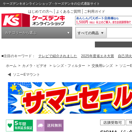
ケーズデンキオンラインショップ - ケーズデンキの公式通販サイト
はじめての方へ
よくあるご質問
ご利用ガイド
カテゴリーから選ぶ
すべての商品
■注目のキーワード：
テレビで紹介されました
2025年度省エネ大賞
自己消火
ホーム
>
カメラ・ビデオ
>
レンズ・フィルター
>
交換用レンズ
>
ソニー
ソニーEマウント