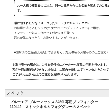
お一人様で複数回のご注文、同一ご住所からのお名前を変えてのご注
す。
霧に包まれた街をイメージしたストックホルムフォググレー
お部屋に溶け込むシックな北欧カラーのプレフィルターをご用意。
インテリアや好みに合わせて付け替え可能です。
汚れが気になったら、水洗いすることができます。
■開封後のご返品はお受けできません。対応機種をお確かめの上ご注文
お取り寄せの場合は、ご注文受付後にメーカーへ商品の手配を行います。
万が一商品確保ができない場合は、ご案内を差し上げキャンセルをさせて
ご了承いただいた上でご注文をお願いいたします。
スペック
ブルーエア ブルーマックス 3450i 専用プレフィルター
110442 ストックホルムフォググレーのスペック