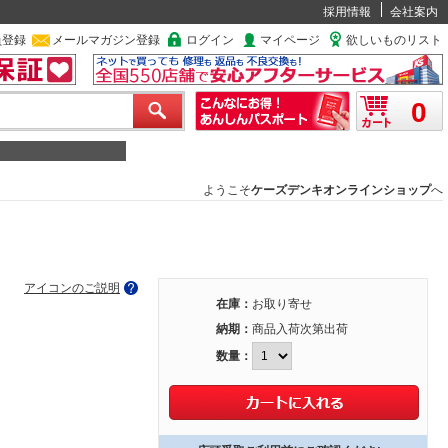
採用情報
会社案内
員登録
メールマガジン登録
ログイン
マイページ
欲しいものリスト
0
ようこそ
ケーズデンキオンラインショップ
へ
アイコンのご説明
在庫：
お取り寄せ
納期：
商品入荷次第出荷
数量：