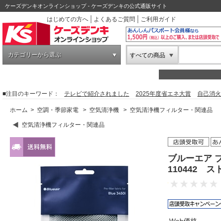
ケーズデンキオンラインショップ - ケーズデンキの公式通販サイト
はじめての方へ
よくあるご質問
ご利用ガイド
カテゴリーから選ぶ
すべての商品
■注目のキーワード：
テレビで紹介されました
2025年度省エネ大賞
自己消火
ホーム
>
空調・季節家電
>
空気清浄機
>
空気清浄機フィルター・関連品
空気清浄機フィルター・関連品
ブルーエア ブ
110442