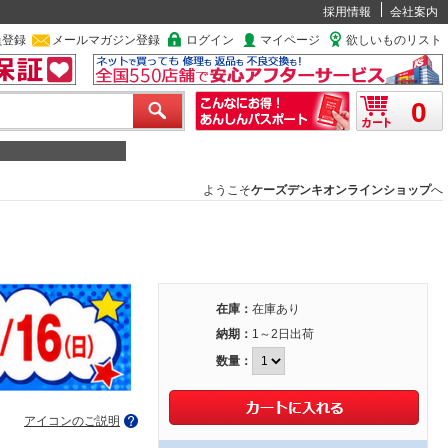
採用情報
会社案内
員登録
メールマガジン登録
ログイン
マイページ
欲しいものリスト
0
ようこそ
ケーズデンキオンラインショップ
へ
在庫：
在庫あり
納期：
1～2日出荷
数量：
アイコンのご説明