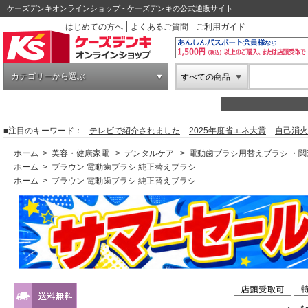
ケーズデンキオンラインショップ - ケーズデンキの公式通販サイト
はじめての方へ
よくあるご質問
ご利用ガイド
カテゴリーから選ぶ
すべての商品
■注目のキーワード：
テレビで紹介されました
2025年度省エネ大賞
自己消火
ホーム
>
美容・健康家電
>
デンタルケア
>
電動歯ブラシ用替えブラシ ・関
ホーム
>
ブラウン 電動歯ブラシ 純正替えブラシ
ホーム
>
ブラウン 電動歯ブラシ 純正替えブラシ