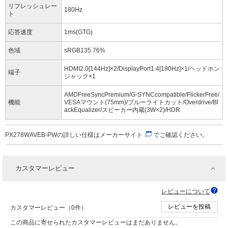
リフレッシュレー
180Hz
ト
応答速度
1ms(GTG)
色域
sRGB135.76%
HDMI2.0[144Hz]×2/DisplayPort1.4[180Hz]×1/ヘッドホン
端子
ジャック×1
AMDFreeSyncPremium/G-SYNCcompatible/FlickerFree/
機能
VESAマウント(75mm)/ブルーライトカット/Overdrive/Bl
ackEqualizer/スピーカー内蔵(3W×2)/HDR
PX278WAVEB-PWの詳しい仕様は
メーカーサイト
でご確認ください。
カスタマーレビュー
レビューについて
レビューを投稿
カスタマーレビュー（0件）
この商品に寄せられたカスタマーレビューはまだありません。