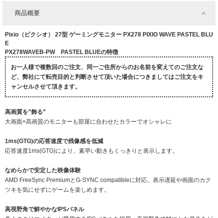
商品概要
Pixio（ピクシオ） 27型 ゲーミングモニター PX278 PIXIO WAVE PASTEL BLU
E
PX278WAVEB-PW PASTEL BLUEの特徴
お一人様で複数回のご注文、同一ご住所からのお名前を変えてのご注文な
ど、弊社にて転売目的と判断させて頂いた場合につきましてはご注文をキ
ャンセルさせて頂きます。
高画質を”飾る”
大画面×高画質のモニターも部屋に合わせたカラーでオシャレに
1ms(GTG)の応答速度で残像感を低減
応答速度1ms(GTG)により、素早い動きもくっきりと表示します。
なめらかで安定した映像体験
AMD FreeSync PremiumとG-SYNC compatibleに対応。表示遅延や画面のカク
ツキを気にせずにゲームを楽しめます。
高視野角で鮮やかなIPSパネル