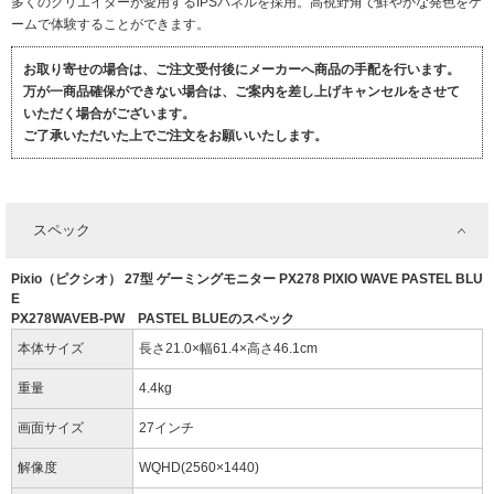
多くのクリエイターが愛用するIPSパネルを採用。高視野角で鮮やかな発色をゲ
ームで体験することができます。
お取り寄せの場合は、ご注文受付後にメーカーへ商品の手配を行います。
万が一商品確保ができない場合は、ご案内を差し上げキャンセルをさせて
いただく場合がございます。
ご了承いただいた上でご注文をお願いいたします。
スペック
Pixio（ピクシオ） 27型 ゲーミングモニター PX278 PIXIO WAVE PASTEL BLU
E
PX278WAVEB-PW PASTEL BLUEのスペック
本体サイズ
長さ21.0×幅61.4×高さ46.1cm
重量
4.4kg
画面サイズ
27インチ
解像度
WQHD(2560×1440)