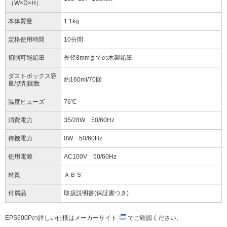
（W×D×H）
本体質量
1.1kg
定格使用時間
10分間
切削可能鉛筆
外径8mmまでの木製鉛筆
ダストボックス容
約160ml/70回
量/切削回数
温度ヒューズ
76℃
消費電力
35/28W 50/60Hz
待機電力
0W 50/60Hz
使用電源
AC100V 50/60Hz
材質
ＡＢＳ
付属品
取扱説明書(保証書つき)
EPS600Pの詳しい仕様は
メーカーサイト
でご確認ください。