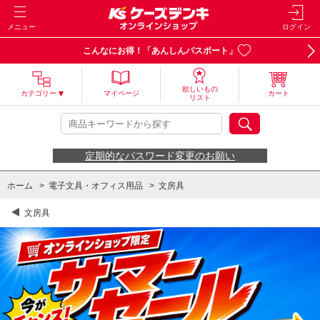
メニュー
ログイン
こんなにお得！「あんしんパスポート」
欲しいもの
カテゴリー
マイページ
カート
リスト
定期的なパスワード変更のお願い
ホーム
>
電子文具・オフィス用品
>
文房具
文房具